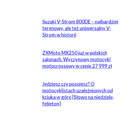
POWIĄZANE
Suzuki V-Strom 800DE – najbardziej
terenowy, ale też uniwersalny V-
Strom w historii
ZXMoto MX250 już w polskich
salonach. Wyczynowy motocykl
motocrossowy w cenie 27 999 zł
Jedziesz czy pozujesz? O
motocyklistach uzależnionych od
kciuka w górę [Słowo na niedzielę,
felieton]
ZOSTAW ODPOWIEDŹ
Komentarz: