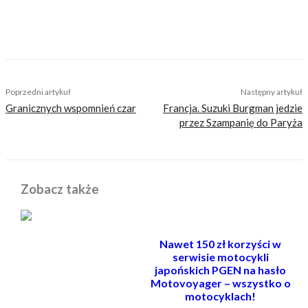
Gymkhana, pikniki szkolne i pokazy oraz wiele
innych.
TAGS
blog
budnicka
kobieta na motocyklu
pakowanie
turystyka
Poprzedni artykuł
Następny artykuł
Granicznych wspomnień czar
Francja. Suzuki Burgman jedzie
przez Szampanię do Paryża
Zobacz także
Nawet 150 zł korzyści w
serwisie motocykli
japońskich PGEN na hasło
Motovoyager – wszystko o
motocyklach!