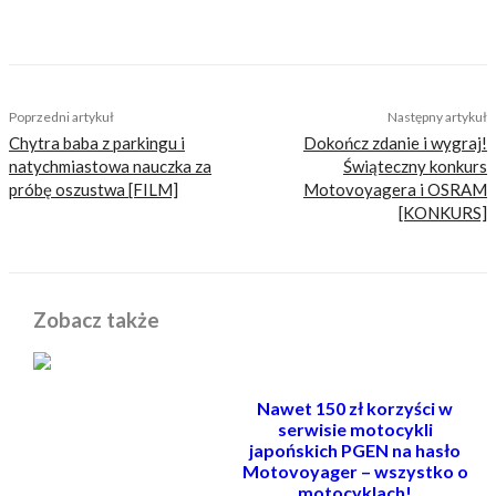
głów czytelników bezsensownymi treściami.
TAGS
camping
hostel
porady
tanie noclegi
Poprzedni artykuł
Następny artykuł
Chytra baba z parkingu i
Dokończ zdanie i wygraj!
natychmiastowa nauczka za
Świąteczny konkurs
próbę oszustwa [FILM]
Motovoyagera i OSRAM
[KONKURS]
Zobacz także
Nawet 150 zł korzyści w
serwisie motocykli
japońskich PGEN na hasło
Motovoyager – wszystko o
motocyklach!