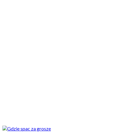
Motocykle nowe
Motocykle używane
Akcesoria
Porady
Newsy
Krajowe
Międzynarodowe
Sport
Ekstra
Felietony
Wywiady
Quizy
Galerie
Video
Rowery
_SLIDER
Spanie za grosze. 7 sprawdzonych sposobów na tani nocleg w
trasie