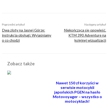
i nigdy nie miał wypadku. Bywa całkiem
zabawny.
Poprzedni artykuł
Następny artykuł
Dwa zloty na Jasnej Górze:
Niekończąca się opowieść.
instrukcja obsługi. Wyjaśniamy
KTM 390 Adventure na
o co chodzi
kolejnej wizualizacji
Zobacz także
Nawet 150 zł korzyści w
serwisie motocykli
japońskich PGEN na hasło
Motovoyager – wszystko o
motocyklach!