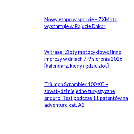
POWIĄZANE
Nowy etapo w sporcie – ZXMoto
wystartuje w Rajdzie Dakar
W trasę! Zloty motocyklowe i inne
imprezy w dniach 7-9 sierpnia 2026
[kalendarz, kiedy i gdzie zlot]
Triumph Scrambler 400 XC –
zawstydzi niejedno turystyczne
enduro. Test podczas 11 patentów na
adventure kat. A2
ZOSTAW ODPOWIEDŹ
Komentarz: