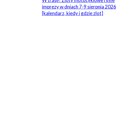
W trasę! Zloty motocyklowe i inne
imprezy w dniach 7-9 sierpnia 2026
[kalendarz, kiedy i gdzie zlot]
1 KOMENTARZ
Franek
10 lipca 2013 W 12:49
11. Udoskonalaj swoje umiejętności- jazda po torze,
najpierw z instruktorem potem samodzielnie dała mi
naprawdę dużo. Właściwa pozycja na motocyklu,
obciążanie podnóżków, fazy pokonywania zakrętów-
tego nie uczą na kursie (przynajmniej za moich czasów), a
doświadczenie z toru przydaje się praktycznie na każdym
winklu.
Odpowiedz
ZOSTAW ODPOWIEDŹ
Komentarz: