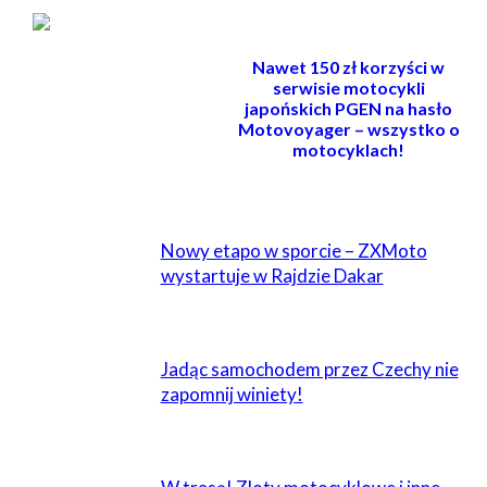
Nawet 150 zł korzyści w
serwisie motocykli
japońskich PGEN na hasło
Motovoyager – wszystko o
motocyklach!
POWIĄZANE
Nowy etapo w sporcie – ZXMoto
wystartuje w Rajdzie Dakar
Jadąc samochodem przez Czechy nie
zapomnij winiety!