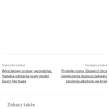
Nasi czytelnicy to wybrana grupa ludzi.
Motocykliści, którzy w Internecie szukają
inteligentnej rozrywki, konkretnych porad lub
inspiracji do wyjazdów motocyklowych. Nie
jesteśmy serwisem dla każdego, zdajemy
sobie z tego sprawę i… uważamy, że jest to nasz
atut. Nie znajdziesz u nas artykułów
nastawionych jedynie na kliki, nie wnoszących
niczego merytorycznego. Nasza maksyma to:
informować, radzić, bawić nie zaśmiecając
głów czytelników bezsensownymi treściami.
TAGS
bezpieczenstwo
porady
Poprzedni artykuł
Następny artykuł
Wyścigowy cruiser-wszędołaz.
Promile rosną. Eksperci chcą
Yamaha odsłania nowy model
zwiększenia dopuszczalnego
Sport Heritage
stężenia alkoholu we krwi
Zobacz także