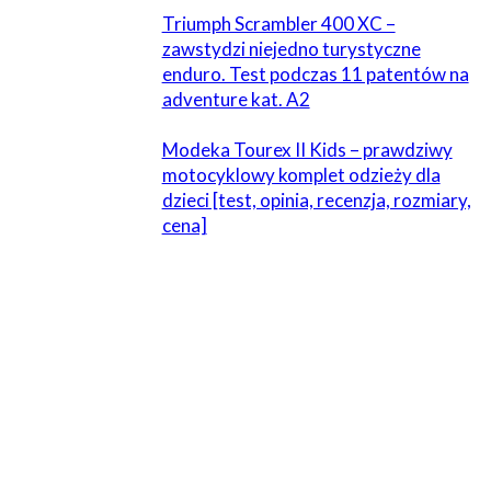
Triumph Scrambler 400 XC –
zawstydzi niejedno turystyczne
enduro. Test podczas 11 patentów na
adventure kat. A2
Modeka Tourex II Kids – prawdziwy
motocyklowy komplet odzieży dla
dzieci [test, opinia, recenzja, rozmiary,
cena]
ZOSTAW ODPOWIEDŹ
Komentarz:
Proszę wpisać swój komentarz!
Nazwa:*