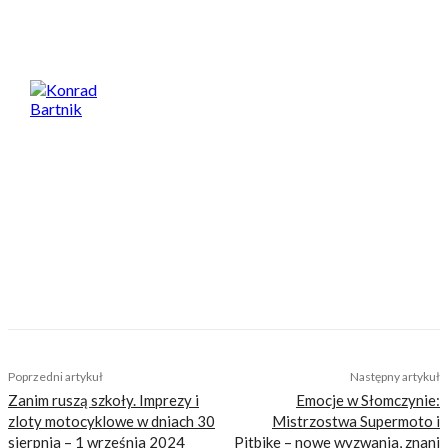
Konrad Bartnik
Motocyklista, perkusista, ojciec, wielbiciel
dobrej kuchni i dużych porcji. Jego największa
miłość to motocyklowe podróże – bliskie i
dalekie, po asfalcie i bezdrożach. Lubi
wszystko, co ma dwa koła, a najbardziej
klasyczne nakedy ze szprychami i okrągłą
lampą. Na co dzień drapie szutry starym
japońskim dual sportem. Nie zbiera mandatów
i nigdy nie miał wypadku. Bywa całkiem
zabawny.
TAGS
bałtyk
borne sulinowo
drawsko
gdzie pojechać
gpx
mapy
morze
motocyklowa polska na weekend
relacja
szczecin
trasy
wolin
zachodniopomorskie
Poprzedni artykuł
Następny artykuł
Zanim ruszą szkoły. Imprezy i
Emocje w Słomczynie:
zloty motocyklowe w dniach 30
Mistrzostwa Supermoto i
sierpnia – 1 września 2024
Pitbike – nowe wyzwania, znani