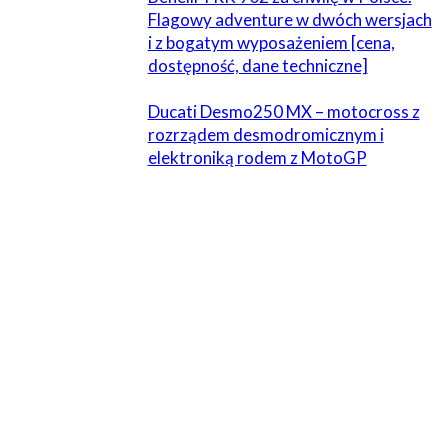
Flagowy adventure w dwóch wersjach
i z bogatym wyposażeniem [cena,
dostępność, dane techniczne]
Ducati Desmo250 MX – motocross z
rozrządem desmodromicznym i
elektroniką rodem z MotoGP
ZOSTAW ODPOWIEDŹ
Komentarz:
Proszę wpisać swój komentarz!
Nazwa:*