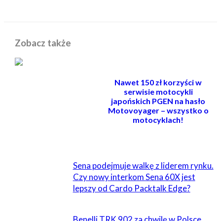
Zobacz także
Nawet 150 zł korzyści w
serwisie motocykli
japońskich PGEN na hasło
Motovoyager – wszystko o
motocyklach!
POWIĄZANE
Sena podejmuje walkę z liderem rynku.
Czy nowy interkom Sena 60X jest
lepszy od Cardo Packtalk Edge?
Benelli TRK 902 za chwilę w Polsce.