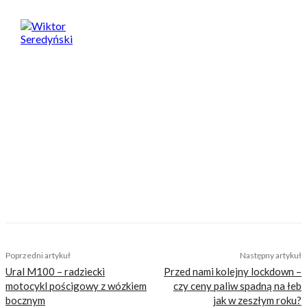
Wiktor Seredyński
Od najmłodszych lat jest miłośnikiem dwóch
kółek, a co lepsze, początkowo zamiast za
dziewczynami, oglądał się za przejeżdżającymi
motocyklami. Ta choroba została mu po dziś
dzień i nie ma ochoty się z niej leczyć. Fan
garażowych posiedzeń i dłubania przy
motocyklach przy akompaniamencie Dire
Straits. Po godzinach amatorsko toruje i często
podróżuje motocyklem, szczególnie upodobał
sobie wyjazdy pod namiot. Zapalony fan
MotoGP i Marqueza. Plany na przyszłość wiąże
z motocyklami – i prywatnie, i w pracy.
TAGS
JL99 X
jorge lorenzo
super soco
super soco JL99 X
Poprzedni artykuł
Następny artykuł
Ural M100 – radziecki
Przed nami kolejny lockdown –
motocykl pościgowy z wózkiem
czy ceny paliw spadną na łeb
bocznym
jak w zeszłym roku?