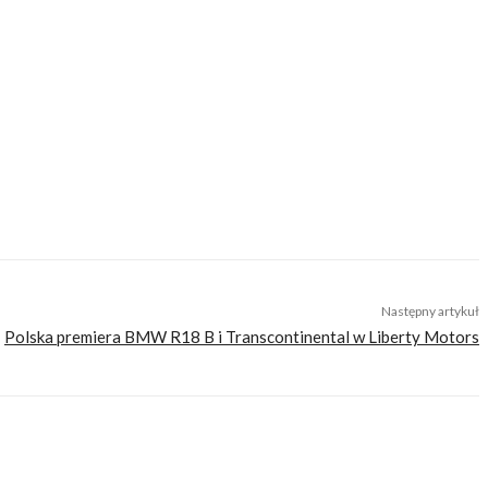
yklami. Ta choroba została mu po dziś dzień i nie ma ochoty się z niej leczyć.
óżuje motocyklem, szczególnie upodobał sobie wyjazdy pod namiot. Zapalony
Następny artykuł
Polska premiera BMW R18 B i Transcontinental w Liberty Motors