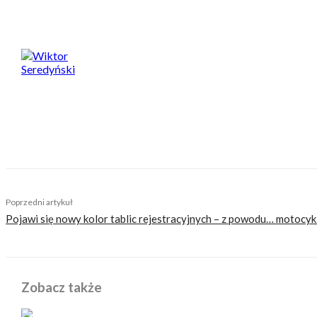
Wiktor Seredyński
Od najmłodszych lat jest miłośnikiem dwóch kółek, a 
Fan garażowych posiedzeń i dłubania przy motocykla
fan MotoGP i Marqueza. Plany na przyszłość wiąże z m
TAGS
autostrady
bramki
e-toll
Poprzedni artykuł
Pojawi się nowy kolor tablic rejestracyjnych – z powodu… motocyk
Zobacz także