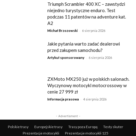
Triumph Scrambler 400 XC – zawstydzi
niejedno turystyczne enduro. Test
podczas 11 patentów na adventure kat.
A2
-
Michał Brzozowski
6 sierpnia 2026
Jakie pytania warto zadać dealerowi
przed zakupem samochodu?
-
Artykuł sponsorowany
6 sierpnia 2026
ZXMoto MX250 już w polskich salonach.
Wyczynowy motocykl motocrossowy w
cenie 27 999 zł
-
Informacja prasowa
4 sierpnia 2026
- Advertisment -
Polskie trasy
Europejskie trasy
Trasy poza Europą
Testy skuter
Prezentacje motocykli
Prezentacje motocykli 125