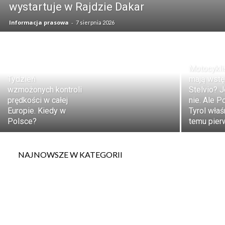
wystartuje w Rajdzie Dakar
Informacja prasowa
-
7 sierpnia 2026
Motocykliś
Tydzień
mają wstę
wzmożonych kontroli
Stelvio? 
prędkości w całej
nie. Ale 
Europie. Kiedy w
Tyrol właś
Polsce?
temu pier
NAJNOWSZE W KATEGORII