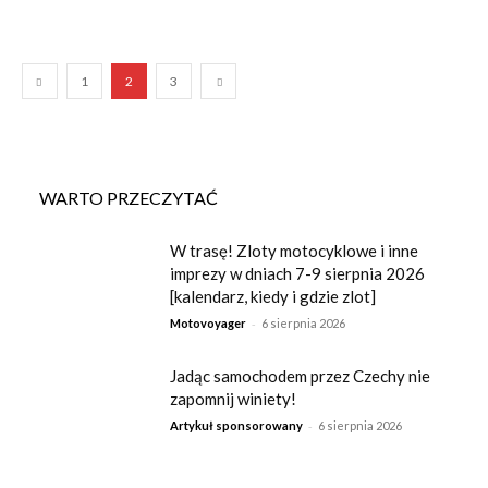
1
2
3
WARTO PRZECZYTAĆ
W trasę! Zloty motocyklowe i inne
imprezy w dniach 7-9 sierpnia 2026
[kalendarz, kiedy i gdzie zlot]
-
Motovoyager
6 sierpnia 2026
Jadąc samochodem przez Czechy nie
zapomnij winiety!
-
Artykuł sponsorowany
6 sierpnia 2026