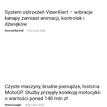
System ostrzeżeń ViberAlert – wibracje
kanapy zamiast animacji, kontrolek i
dźwięków
-
Konrad Bartnik
9 stycznia 2026
Czyste maszyny, brudne pieniądze, historia
MotoGP. Służby przejęły kolekcję motocykli
o wartości ponad 140 mln zł
-
Motovoyager
30 grudnia 2025