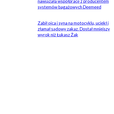
nawiązała współpracę z producentem
systemów bagażowych Deemeed
Zabił ojca i syna na motocyklu, uciekł i
złamał sądowy zakaz. Dostał mniejszy
wyrok niż Łukasz Żak
ZOSTAW ODPOWIEDŹ
Komentarz:
Proszę wpisać swój komentarz!
Nazwa:*
Proszę podać swoje imię tutaj