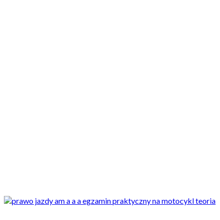
Motocykle nowe
Motocykle używane
Akcesoria
Porady
Newsy
Krajowe
Międzynarodowe
Sport
Ekstra
Felietony
Wywiady
Quizy
Galerie
Video
Rowery
Newsy
Krajowe
Prawo jazdy zdrożeje - rząd szykuje zmiany w opłatach