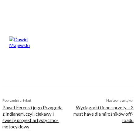
nierentowny i zwyczajnie zostać zamknięty.
Spodobał Ci się artykuł? Podziel się nim!
Dawid Majewski
TAGS
A
egzamin
opłaty
prawko
prawo
przepisy
word
Poprzedni artykuł
Następny artykuł
Paweł Ferens i jego Przygoda
Wyciągarki i inne sprzęty – 3
z Indianem, czyli ciekawy i
must have dla miłośników off-
świeży projekt artystyczno-
roadu
motocyklowy