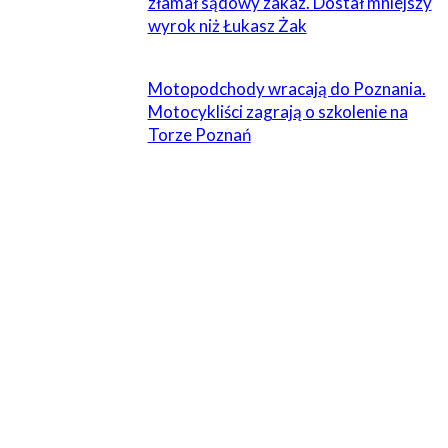
złamał sądowy zakaz. Dostał mniejszy
wyrok niż Łukasz Żak
Motopodchody wracają do Poznania.
Motocykliści zagrają o szkolenie na
Torze Poznań
ZOSTAW ODPOWIEDŹ
Komentarz:
Proszę wpisać swój komentarz!
Nazwa:*
Proszę podać swoje imię tutaj