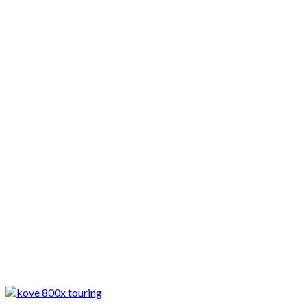
Motocykle nowe
Motocykle używane
Akcesoria
Porady
Newsy
Krajowe
Międzynarodowe
Sport
Ekstra
Felietony
Wywiady
Quizy
Galerie
Video
Rowery
Newsy
Krajowe
KOVE 800X Touring taniej o 3000 zł. Cena spadła poniżej
40 tys....