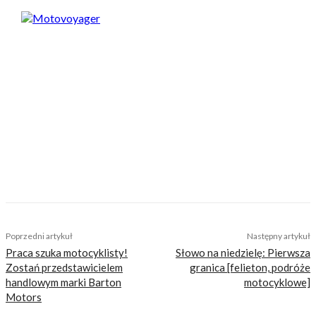
Motovoyager
https://motovoyager.net
Nasi czytelnicy to wybrana grupa ludzi.
Motocykliści, którzy w Internecie szukają
inteligentnej rozrywki, konkretnych porad lub
inspiracji do wyjazdów motocyklowych. Nie
jesteśmy serwisem dla każdego, zdajemy
sobie z tego sprawę i… uważamy, że jest to nasz
atut. Nie znajdziesz u nas artykułów
nastawionych jedynie na kliki, nie wnoszących
niczego merytorycznego. Nasza maksyma to:
informować, radzić, bawić nie zaśmiecając
głów czytelników bezsensownymi treściami.
TAGS
kove
kove 800 x
Poprzedni artykuł
Następny artykuł
Praca szuka motocyklisty!
Słowo na niedzielę: Pierwsza
Zostań przedstawicielem
granica [felieton, podróże
handlowym marki Barton
motocyklowe]
Motors