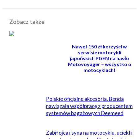
Zobacz także
Nawet 150 zł korzyści w
serwisie motocykli
japońskich PGEN na hasło
Motovoyager – wszystko o
motocyklach!
POWIĄZANE
Polskie oficjalne akcesoria. Benda
nawiązała współpracę z producentem
systemów bagażowych Deemeed
Zabił ojca i syna na motocyklu, uciekł i