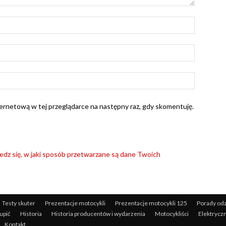
Nazwa:*
E-
mail:*
Strona
Interneto
nternetową w tej przeglądarce na następny raz, gdy skomentuję.
dz się, w jaki sposób przetwarzane są dane Twoich
Testy skuter
Prezentacje motocykli
Prezentacje motocykli 125
Porady odz
upić
Historia
Historia producentów i wydarzenia
Motocykliści
Elektrycz
Kontakt