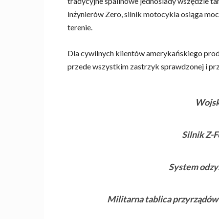
tradycyjne spalinowe jednoślady wszędzie t
inżynierów Zero, silnik motocykla osiąga mo
terenie.
Dla cywilnych klientów amerykańskiego pro
przede wszystkim zastrzyk sprawdzonej i pr
Wojs
Silnik Z-
System odzy
Militarna tablica przyrządów