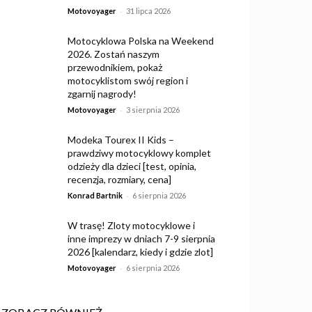
-
Motovoyager
31 lipca 2026
Motocyklowa Polska na Weekend
2026. Zostań naszym
przewodnikiem, pokaż
motocyklistom swój region i
zgarnij nagrody!
-
Motovoyager
3 sierpnia 2026
Modeka Tourex II Kids –
prawdziwy motocyklowy komplet
odzieży dla dzieci [test, opinia,
recenzja, rozmiary, cena]
-
Konrad Bartnik
6 sierpnia 2026
W trasę! Zloty motocyklowe i
inne imprezy w dniach 7-9 sierpnia
2026 [kalendarz, kiedy i gdzie zlot]
-
Motovoyager
6 sierpnia 2026