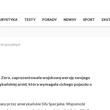
otocykl wojskowy Zer
URYSTYKA
TESTY
PORADY
NEWSY
SPORT
EKS
ych
sił specjalnych
ma Zero, zaprezentowała wojskową wersję swojego
ykańskiej armii, która wymagała cichego pojazdu o
y przez amerykańskie Siły Specjalne. Wspomoże