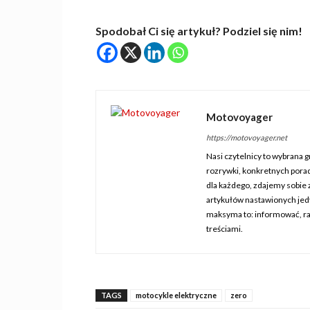
Spodobał Ci się artykuł? Podziel się nim!
Motovoyager
https://motovoyager.net
Nasi czytelnicy to wybrana g
rozrywki, konkretnych pora
dla każdego, zdajemy sobie z
artykułów nastawionych jed
maksyma to: informować, ra
treściami.
TAGS
motocykle elektryczne
zero