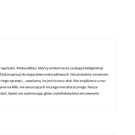
rupa ludzi. Motocykliści, którzy w Internecie szukają inteligentnej
d lub inspiracji do wyjazdów motocyklowych. Nie jesteśmy serwisem
 tego sprawę i… uważamy, że jest to nasz atut. Nie znajdziesz u nas
ynie na kliki, nie wnoszących niczego merytorycznego. Nasza
dzić, bawić nie zaśmiecając głów czytelników bezsensownymi