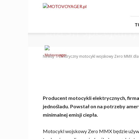
Motovoyager
Elektryczny m
T
dla sił specjaln
-
Motovoyager
16 maja 2013
0
Newsy
Elektryczny motocykl wojskowy Zero MMX dla 
Producent motocykli elektrycznych, fir
jednośladu. Powstał on na potrzeby amer
minimalnej emisji ciepła.
Motocykl wojskowy Zero MMX będzie używan