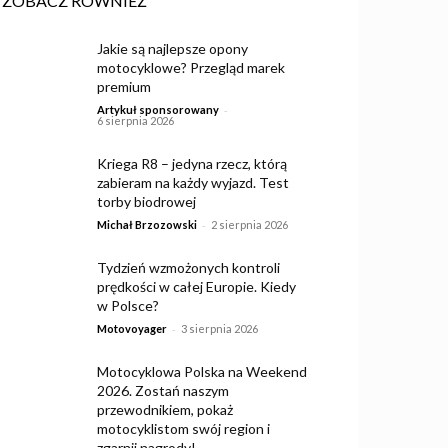
ZOBACZ RÓWNIEŻ
Jakie są najlepsze opony
motocyklowe? Przegląd marek
premium
-
Artykuł sponsorowany
6 sierpnia 2026
Kriega R8 – jedyna rzecz, którą
zabieram na każdy wyjazd. Test
torby biodrowej
-
Michał Brzozowski
2 sierpnia 2026
Tydzień wzmożonych kontroli
prędkości w całej Europie. Kiedy
w Polsce?
-
Motovoyager
3 sierpnia 2026
Motocyklowa Polska na Weekend
2026. Zostań naszym
przewodnikiem, pokaż
motocyklistom swój region i
zgarnij nagrody!