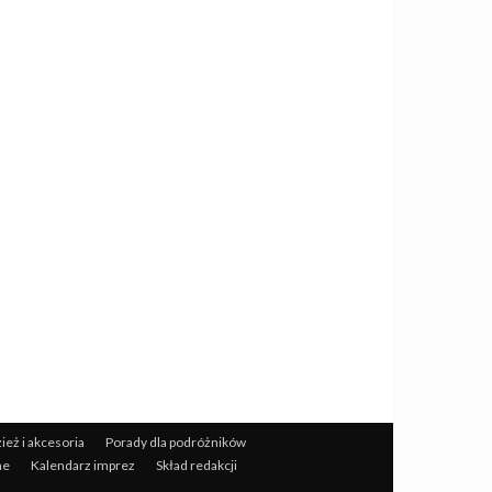
wa:
ież i akcesoria
Porady dla podróżników
ne
Kalendarz imprez
Skład redakcji