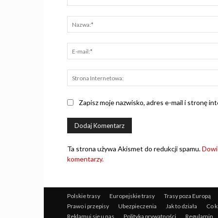
Komentarz:
Zapisz moje nazwisko, adres e-mail i stronę i
Ta strona używa Akismet do redukcji spamu.
Dowie
komentarzy.
Polskie trasy
Europejskie trasy
Trasy poza Europą
Prawo i przepisy
Ubezpieczenia
Jak to działa
Co k
Reklamuj się u nas
Polityka prywatności
Regulamin