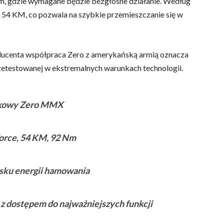
am, gdzie wymagane będzie bezgłośne działanie. Według
c 54 KM, co pozwala na szybkie przemieszczanie się w
ducenta współpraca Zero z amerykańską armią oznacza
zetestowanej w ekstremalnych warunkach technologii.
kowy Zero MMX
Force, 54 KM, 92 Nm
sku energii hamowania
 z dostępem do najważniejszych funkcji