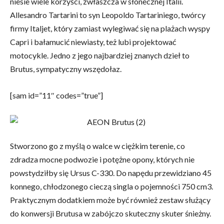
niesie wiele korzyści, zwłaszcza w słonecznej Italii.
Allesandro Tartarini to syn Leopoldo Tartariniego, twórcy
firmy Italjet, który zamiast wylegiwać się na plażach wyspy
Capri i bałamucić niewiasty, też lubi projektować
motocykle. Jedno z jego najbardziej znanych dzieł to
Brutus, sympatyczny wszędołaz.
[sam id=”11″ codes=”true”]
Stworzono go z myślą o walce w ciężkim terenie, co
zdradza mocne podwozie i potężne opony, których nie
powstydziłby się Ursus C-330. Do napędu przewidziano 45
konnego, chłodzonego cieczą singla o pojemności 750 cm3.
Praktycznym dodatkiem może być również zestaw służący
do konwersji Brutusa w zabójczo skuteczny skuter śnieżny.