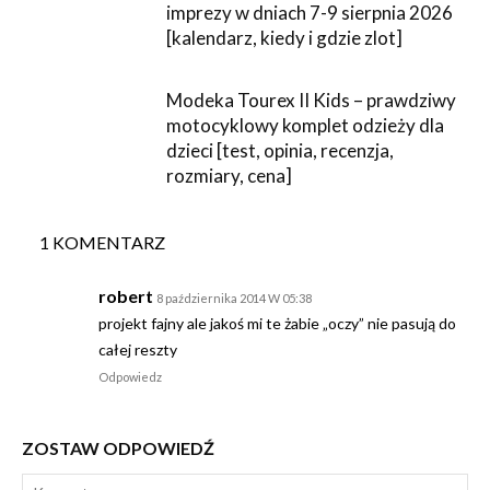
imprezy w dniach 7-9 sierpnia 2026
[kalendarz, kiedy i gdzie zlot]
Modeka Tourex II Kids – prawdziwy
motocyklowy komplet odzieży dla
dzieci [test, opinia, recenzja,
rozmiary, cena]
1 KOMENTARZ
robert
8 października 2014 W 05:38
projekt fajny ale jakoś mi te żabie „oczy” nie pasują do
całej reszty
Odpowiedz
ZOSTAW ODPOWIEDŹ