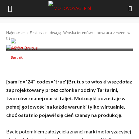
Brutus z nadwagą. Włoska terenówka powraca z
ryżem w tle
Najnowsze
Brutus z nadwagą. Włoska terenówka powraca z ryżem w
tle
-
Konrad Bartnik
7 października 2014
[sam id=”24″ codes=”true”]Brutus to włoski wszędołaz
zaprojektowany przez członka rodziny Tartarini,
twórców znanej marki Italjet. Motocykl pozostaje w
pełnej gotowości na każde warunki tylko wirtualnie,
choć ostatnio pojawił się cień szansy na produkcję.
Bycie potomkiem założyciela znanej marki motoryzacyjnej