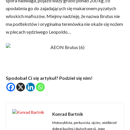
spora nadwaga, pojazd waży grubo ponad 200 kg, co
upodabnia go do zajadających się makaronem pyzatych
włoskich mafiozów. Miejmy nadzieję, że nazwa Brutus nie
ma podtekstów i oryginalna terenówka nie okaże się nożem
w plecach sędziwego Leopoldo…
Spodobał Ci się artykuł? Podziel się nim!
Konrad Bartnik
Motocyklista, perkusista, ojciec, wielbiciel
dobrej kuchni i dużych porcji. Jego