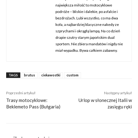
największa miłość to motocyklowe
podróże – bliskie i dalekie, po asfalcie i
bezdrożach. Lubi wszystko, co ma dwa
koła, a najbardziej klasyczne nakedy ze
szprychami i okrągłą lampą. Na co dzień
drapie szutry starym japońskim dual
sportem. Nie zbiera mandatów i nigdy nie
miał wypadku. Bywa całkiem zabawny.
TAGS
brutus
ciekawostki
custom
Poprzedni artykuł
Następny artykuł
Trasy motocyklowe:
Urlop w słonecznej Italii w
Beklemeto Pass (Bułgaria)
zasięgu ręki