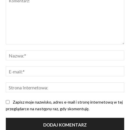
Komentarz:
Na
E-
mai
Str
Int
Zapisz moje nazwisko, adres e-mail i stronę internetową w tej
przeglądarce na następny raz, gdy skomentuję.