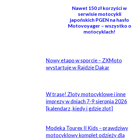
Nawet 150 zł korzyści w
serwisie motocykli
japońskich PGEN na hasło
Motovoyager – wszystko o
motocyklach!
POWIĄZANE
Nowy etapo w sporcie – ZXMoto
wystartuje w Rajdzie Dakar
W trasę! Zloty motocyklowe i inne
imprezy w dniach 7-9 sierpnia 2026
[kalendarz, kiedy i gdzie zlot]
Modeka Tourex II Kids – prawdziwy
motocyklowy komplet odzieży dla