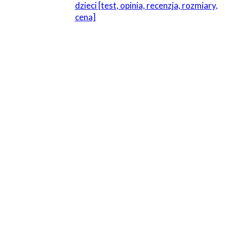
dzieci [test, opinia, recenzja, rozmiary,
cena]
ZOSTAW ODPOWIEDŹ
Komentarz:
Proszę wpisać swój komentarz!
Nazwa:*
Proszę podać swoje imię tutaj
E-
mail:*
Wpisałeś nieprawidłowy adres e-mail!
Wpisz tutaj swój adres e-mail
Strona
Internetowa: