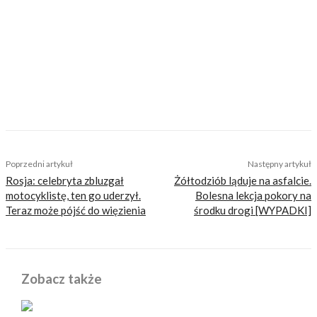
inteligentnej rozrywki, konkretnych porad lub
inspiracji do wyjazdów motocyklowych. Nie
jesteśmy serwisem dla każdego, zdajemy
sobie z tego sprawę i… uważamy, że jest to nasz
atut. Nie znajdziesz u nas artykułów
nastawionych jedynie na kliki, nie wnoszących
niczego merytorycznego. Nasza maksyma to:
informować, radzić, bawić nie zaśmiecając
głów czytelników bezsensownymi treściami.
TAGS
fotovoyager
Poprzedni artykuł
Następny artykuł
Rosja: celebryta zbluzgał
Żółtodziób ląduje na asfalcie.
motocyklistę, ten go uderzył.
Bolesna lekcja pokory na
Teraz może pójść do więzienia
środku drogi [WYPADKI]
Zobacz także