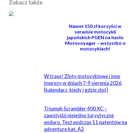
Zobacz także
Nawet 150 zł korzyści w
serwisie motocykli
japońskich PGEN na hasło
Motovoyager – wszystko o
motocyklach!
POWIĄZANE
W trasę! Zloty motocyklowe i inne
imprezy w dniach 7-9 sierpnia 2026
[kalendarz, kiedy i gdzie zlot]
Triumph Scrambler 400 XC –
zawstydzi niejedno turystyczne
enduro. Test podczas 11 patentów na
adventure kat. A2