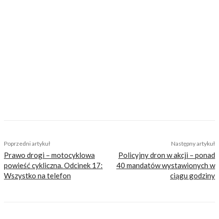
https://motovoyager.net
Nasi czytelnicy to wybrana grupa ludzi.
Motocykliści, którzy w Internecie szukają
inteligentnej rozrywki, konkretnych porad lub
inspiracji do wyjazdów motocyklowych. Nie
jesteśmy serwisem dla każdego, zdajemy
sobie z tego sprawę i… uważamy, że jest to nasz
atut. Nie znajdziesz u nas artykułów
nastawionych jedynie na kliki, nie wnoszących
niczego merytorycznego. Nasza maksyma to:
informować, radzić, bawić nie zaśmiecając
głów czytelników bezsensownymi treściami.
TAGS
kamera motocyklowa
motocyklowy wideorejestrator
Poprzedni artykuł
Następny artykuł
Prawo drogi – motocyklowa
Policyjny dron w akcji – ponad
powieść cykliczna. Odcinek 17:
40 mandatów wystawionych w
Wszystko na telefon
ciągu godziny