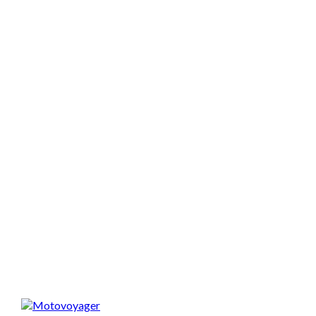
Spodobał Ci się artykuł? Podziel się nim!
Motovoyager