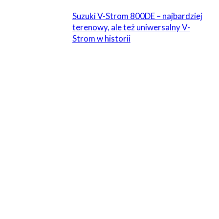
Suzuki V-Strom 800DE – najbardziej
terenowy, ale też uniwersalny V-
Strom w historii
ZOSTAW ODPOWIEDŹ
Komentarz:
Proszę wpisać swój komentarz!
Nazwa:*
Proszę podać swoje imię tutaj
E-
mail:*
Wpisałeś nieprawidłowy adres e-mail!