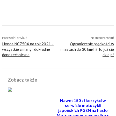
nastawionych jedynie na kliki, nie wnoszących
niczego merytorycznego. Nasza maksyma to:
informować, radzić, bawić nie zaśmiecając
głów czytelników bezsensownymi treściami.
TAGS
joan mir
joan mir mistrzem świata motogp 2020
Poprzedni artykuł
Następny artykuł
Honda NC750X na rok 2021 –
Ograniczenie prędkości w
wszystkie zmiany i dokładne
miastach do 30 km/h? To już się
dane techniczne
dzieje!
Zobacz także
Nawet 150 zł korzyści w
serwisie motocykli
japońskich PGEN na hasło
Motovoyager – wszystko o