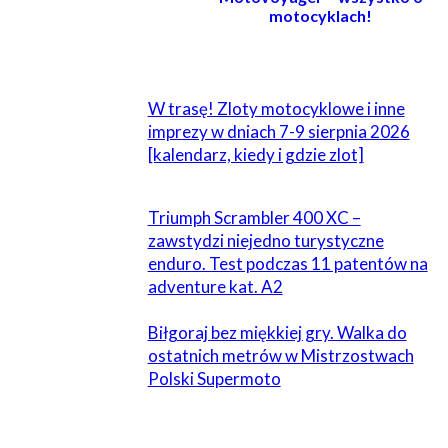
motocyklach!
POWIĄZANE
W trasę! Zloty motocyklowe i inne
imprezy w dniach 7-9 sierpnia 2026
[kalendarz, kiedy i gdzie zlot]
Triumph Scrambler 400 XC –
zawstydzi niejedno turystyczne
enduro. Test podczas 11 patentów na
adventure kat. A2
Biłgoraj bez miękkiej gry. Walka do
ostatnich metrów w Mistrzostwach
Polski Supermoto
ZOSTAW ODPOWIEDŹ