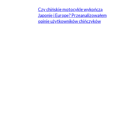
Czy chińskie motocykle wykończą
Japonię i Europę? Przeanalizowałem
opinie użytkowników chińczyków
ZOSTAW ODPOWIEDŹ
Komentarz:
Proszę wpisać swój komentarz!
Nazwa:*
Proszę podać swoje imię tutaj
E-
mail:*
Wpisałeś nieprawidłowy adres e-mail!