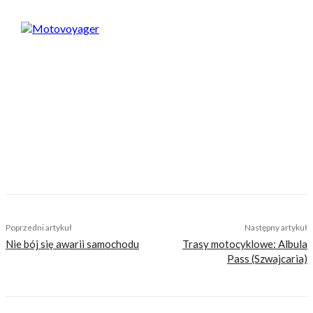
Motovoyager
https://motovoyager.net
Nasi czytelnicy to wybrana grupa ludzi.
Motocykliści, którzy w Internecie szukają
inteligentnej rozrywki, konkretnych porad lub
inspiracji do wyjazdów motocyklowych. Nie
jesteśmy serwisem dla każdego, zdajemy
sobie z tego sprawę i… uważamy, że jest to nasz
atut. Nie znajdziesz u nas artykułów
nastawionych jedynie na kliki, nie wnoszących
niczego merytorycznego. Nasza maksyma to:
informować, radzić, bawić nie zaśmiecając
głów czytelników bezsensownymi treściami.
Poprzedni artykuł
Następny artykuł
Nie bój się awarii samochodu
Trasy motocyklowe: Albula
Pass (Szwajcaria)