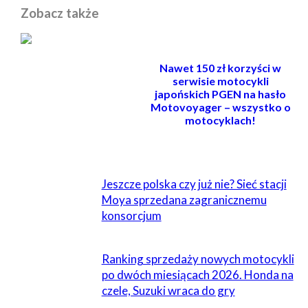
Zobacz także
Nawet 150 zł korzyści w
serwisie motocykli
japońskich PGEN na hasło
Motovoyager – wszystko o
motocyklach!
POWIĄZANE
Jeszcze polska czy już nie? Sieć stacji
Moya sprzedana zagranicznemu
konsorcjum
Ranking sprzedaży nowych motocykli
po dwóch miesiącach 2026. Honda na
czele, Suzuki wraca do gry