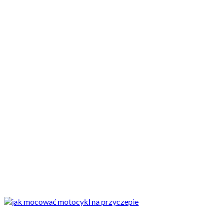
Motocykle nowe
Motocykle używane
Akcesoria
Porady
Newsy
Krajowe
Międzynarodowe
Sport
Ekstra
Felietony
Wywiady
Quizy
Galerie
Video
Rowery
_SLIDER
Transport motocykla: Jak go przewieźć? Jak zamocować na przyczepie? 