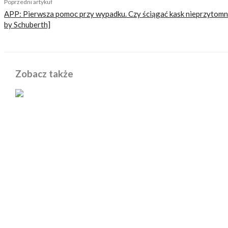
Poprzedni artykuł
APP: Pierwsza pomoc przy wypadku. Czy ściągać kask nieprzytom
by Schuberth]
Zobacz także
POWIĄZANE