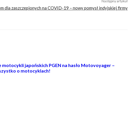
Następny artykuł
m dla zaszczepionych na COVID-19 – nowy pomysł indyjskiej firmy
ie motocykli japońskich PGEN na hasło Motovoyager –
zystko o motocyklach!