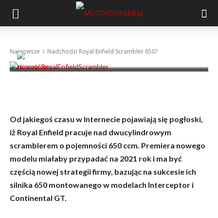
Nadchodzi Royal Enfield Scrambler 650?
Najnowsze
Nadchodzi Royal Enfield Scrambler 650?
-
Motovoyager
8 maja 2020
Od jakiegoś czasu w Internecie pojawiają się pogłoski,
iż Royal Enfield pracuje nad dwucylindrowym
scramblerem o pojemności 650 ccm. Premiera nowego
modelu miałaby przypadać na 2021 rok i ma być
częścią nowej strategii firmy, bazując na sukcesie ich
silnika 650 montowanego w modelach Interceptor i
Continental GT.