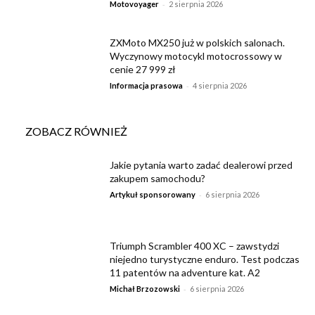
-
Motovoyager
2 sierpnia 2026
ZXMoto MX250 już w polskich salonach.
Wyczynowy motocykl motocrossowy w
cenie 27 999 zł
-
Informacja prasowa
4 sierpnia 2026
ZOBACZ RÓWNIEŻ
Jakie pytania warto zadać dealerowi przed
zakupem samochodu?
-
Artykuł sponsorowany
6 sierpnia 2026
Triumph Scrambler 400 XC – zawstydzi
niejedno turystyczne enduro. Test podczas
11 patentów na adventure kat. A2
-
Michał Brzozowski
6 sierpnia 2026