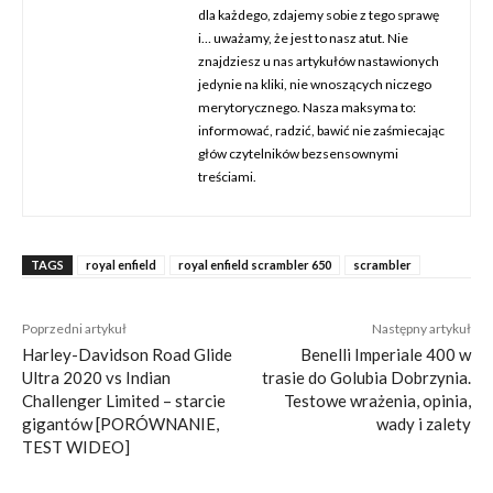
dla każdego, zdajemy sobie z tego sprawę
i… uważamy, że jest to nasz atut. Nie
znajdziesz u nas artykułów nastawionych
jedynie na kliki, nie wnoszących niczego
merytorycznego. Nasza maksyma to:
informować, radzić, bawić nie zaśmiecając
głów czytelników bezsensownymi
treściami.
TAGS
royal enfield
royal enfield scrambler 650
scrambler
Poprzedni artykuł
Następny artykuł
Harley-Davidson Road Glide
Benelli Imperiale 400 w
Ultra 2020 vs Indian
trasie do Golubia Dobrzynia.
Challenger Limited – starcie
Testowe wrażenia, opinia,
gigantów [PORÓWNANIE,
wady i zalety
TEST WIDEO]