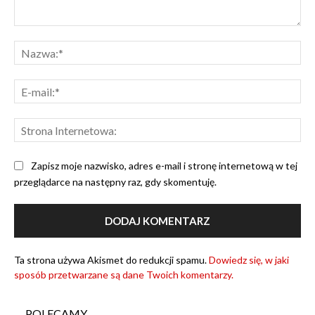
Komentarz:
Na
E-
mai
Str
Int
Zapisz moje nazwisko, adres e-mail i stronę internetową w tej
przeglądarce na następny raz, gdy skomentuję.
Ta strona używa Akismet do redukcji spamu.
Dowiedz się, w jaki
sposób przetwarzane są dane Twoich komentarzy.
POLECAMY