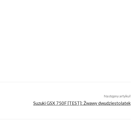
cji do wyjazdów motocyklowych. Nie jesteśmy serwisem dla każdego, zdajemy
zego merytorycznego. Nasza maksyma to: informować, radzić, bawić nie
Następny artykuł
Suzuki GSX 750F [TEST]: Żwawy dwudziestolatek