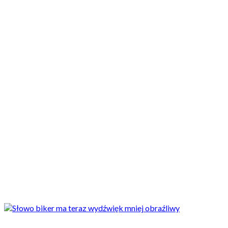
Motocykle nowe
Motocykle używane
Akcesoria
Porady
Newsy
Krajowe
Międzynarodowe
Sport
Ekstra
Felietony
Wywiady
Quizy
Galerie
Video
Rowery
Newsy
The biker, czyli kto? Słownik oxfordzki zmienia definicję słowa