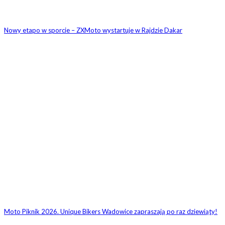
Nowy etapo w sporcie – ZXMoto wystartuje w Rajdzie Dakar
Moto Piknik 2026. Unique Bikers Wadowice zapraszają po raz dziewiąty!
1 KOMENTARZ