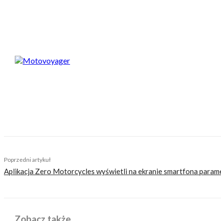
Spodobał Ci się artykuł? Podziel się nim!
Motovoyager
https://motovoyager.net
Nasi czytelnicy to wybrana grupa ludzi. Motocykliści
sobie z tego sprawę i… uważamy, że jest to nasz atu
zaśmiecając głów czytelników bezsensownymi treśc
TAGS
ciekawostki
Wielka Brytania
Poprzedni artykuł
Aplikacja Zero Motorcycles wyświetli na ekranie smartfona param
Zobacz także