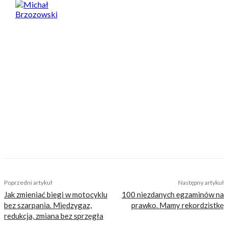
Michał Brzozowski
Motocyklista od 20 lat, z potężnym stażem
przejechanych kilometrów, dużą liczbą
przetestowanych maszyn i wielką miłością do
jednośladów. Przede wszystkim kocha trzy
motocyklowe segmenty: hipermocne nakedy,
wygodne, duże turystyczne enduro oraz lekkie
i zwinne jednocylindrowe supermoto, ale nie
stroni od jazdy wszystkim co ma dwa koła.
Przetestuje każdy sprzęt, a większość z
testowanych motocykli chociaż spróbuje
postawić na koło. Absolwent filologii polskiej na
UW. Prywatnie pasjonat sportu, a w
szczególności rowerów.
TAGS
mandat
policja
Poprzedni artykuł
Następny artykuł
Jak zmieniać biegi w motocyklu
100 niezdanych egzaminów na
bez szarpania. Międzygaz,
prawko. Mamy rekordzistkę
redukcja, zmiana bez sprzęgła