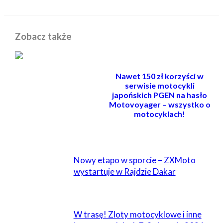
Zobacz także
Nawet 150 zł korzyści w
serwisie motocykli
japońskich PGEN na hasło
Motovoyager – wszystko o
motocyklach!
POWIĄZANE
Nowy etapo w sporcie – ZXMoto
wystartuje w Rajdzie Dakar
W trasę! Zloty motocyklowe i inne