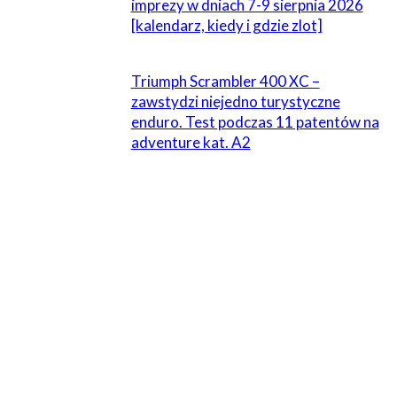
imprezy w dniach 7-9 sierpnia 2026
[kalendarz, kiedy i gdzie zlot]
Triumph Scrambler 400 XC –
zawstydzi niejedno turystyczne
enduro. Test podczas 11 patentów na
adventure kat. A2
1 KOMENTARZ
Andrzej z Dąbrowy
30 września 2019 W 16:45
ale „nauki jazdy” jak to się przyjmie to chyba wszystkie
co dziennie będą zjeżdżać z kompletem mandatów. Tylko
ciekawy jestem co z punktami karnymi.
Odpowiedz
ZOSTAW ODPOWIEDŹ