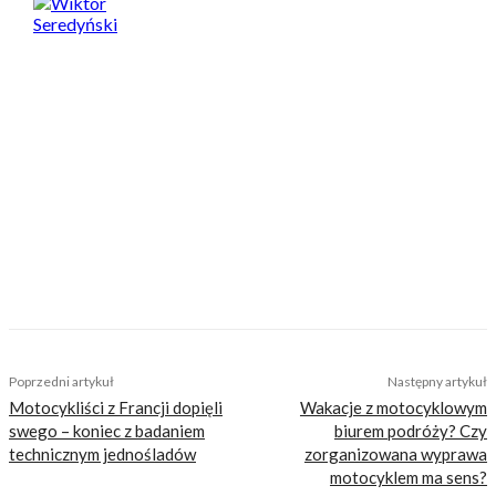
Wiktor Seredyński
Od najmłodszych lat jest miłośnikiem dwóch
kółek, a co lepsze, początkowo zamiast za
dziewczynami, oglądał się za przejeżdżającymi
motocyklami. Ta choroba została mu po dziś
dzień i nie ma ochoty się z niej leczyć. Fan
garażowych posiedzeń i dłubania przy
motocyklach przy akompaniamencie Dire
Straits. Po godzinach amatorsko toruje i często
podróżuje motocyklem, szczególnie upodobał
sobie wyjazdy pod namiot. Zapalony fan
MotoGP i Marqueza. Plany na przyszłość wiąże
z motocyklami – i prywatnie, i w pracy.
TAGS
kontrola prędkości
mandat
motocyklista uciekał przed policją
Poprzedni artykuł
Następny artykuł
Motocykliści z Francji dopięli
Wakacje z motocyklowym
swego – koniec z badaniem
biurem podróży? Czy
technicznym jednośladów
zorganizowana wyprawa
motocyklem ma sens?