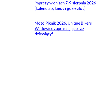
imprezy w dniach 7-9 sierpnia 2026
[kalendarz, kiedy i gdzie zlot]
Moto Piknik 2026. Unique Bikers
Wadowice zapraszają po raz
dziewiąty!
ZOSTAW ODPOWIEDŹ
Komentarz:
Proszę wpisać swój komentarz!
Nazwa:*
Proszę podać swoje imię tutaj