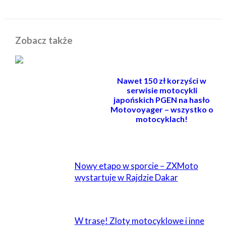
Zobacz także
Nawet 150 zł korzyści w
serwisie motocykli
japońskich PGEN na hasło
Motovoyager – wszystko o
motocyklach!
POWIĄZANE
Nowy etapo w sporcie – ZXMoto
wystartuje w Rajdzie Dakar
W trasę! Zloty motocyklowe i inne