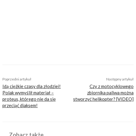
dzień i nie ma ochoty się z niej leczyć. Fan
garażowych posiedzeń i dłubania przy
motocyklach przy akompaniamencie Dire
Straits. Po godzinach amatorsko toruje i często
podróżuje motocyklem, szczególnie upodobał
sobie wyjazdy pod namiot. Zapalony fan
MotoGP i Marqueza. Plany na przyszłość wiąże
z motocyklami – i prywatnie, i w pracy.
TAGS
rejestracja
tablica rejestracyjna
tablice re
wymiana tablic rejestracyjnych
zmiana przepisów
Poprzedni artykuł
Następny artykuł
Idą ciężkie czasy dla złodziei!
Czy z motocyklowego
Polak wymyślił materiał –
zbiornika paliwa można
proteus, którego nie da się
stworzyć helikopter? [VIDEO]
przeciąć diaksem!
Zobacz także