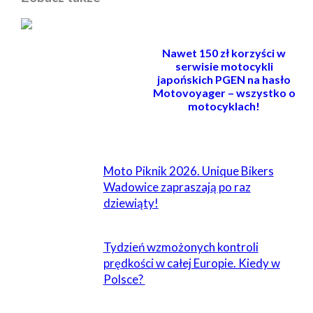
Nawet 150 zł korzyści w
serwisie motocykli
japońskich PGEN na hasło
Motovoyager – wszystko o
motocyklach!
POWIĄZANE
Moto Piknik 2026. Unique Bikers
Wadowice zapraszają po raz
dziewiąty!
Tydzień wzmożonych kontroli
prędkości w całej Europie. Kiedy w
Polsce?