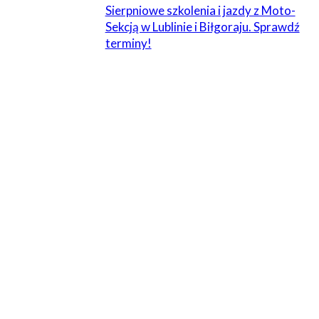
Sierpniowe szkolenia i jazdy z Moto-
Sekcją w Lublinie i Biłgoraju. Sprawdź
terminy!
3 KOMENTARZE
Biess
25 lipca 2020 W 09:42
Czy brak konieczności zmiany tablic funkcjonuje jeszcze
w jakiś krajach?
Odpowiedz
Bartek
25 lipca 2020 W 17:18
Tak. W UK
Odpowiedz