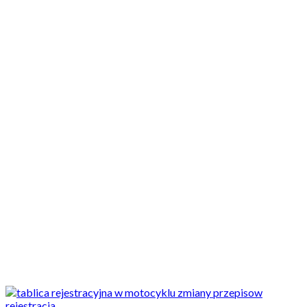
Motocykle nowe
Motocykle używane
Akcesoria
Porady
Newsy
Krajowe
Międzynarodowe
Sport
Ekstra
Felietony
Wywiady
Quizy
Galerie
Video
Rowery
Newsy
Krajowe
Kolejna zmiana przepisów - tym razem chodzi o tablice
rejestracyjne