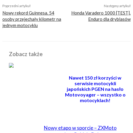
Poprzedni artykuł
Następny artykuł
Nowy rekord Guinnesa. 54
Honda Varadero 1000 [TEST].
osoby przejechały kilometr na
Enduro dla dryblasów
jednym motocyklu
Zobacz także
Nawet 150 zł korzyści w
serwisie motocykli
japońskich PGEN na hasło
Motovoyager – wszystko o
motocyklach!
POWIĄZANE
Nowy etapo w sporcie – ZXMoto