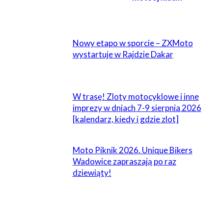
POWIĄZANE
Nowy etapo w sporcie – ZXMoto
wystartuje w Rajdzie Dakar
W trasę! Zloty motocyklowe i inne
imprezy w dniach 7-9 sierpnia 2026
[kalendarz, kiedy i gdzie zlot]
Moto Piknik 2026. Unique Bikers
Wadowice zapraszają po raz
dziewiąty!
ZOSTAW ODPOWIEDŹ