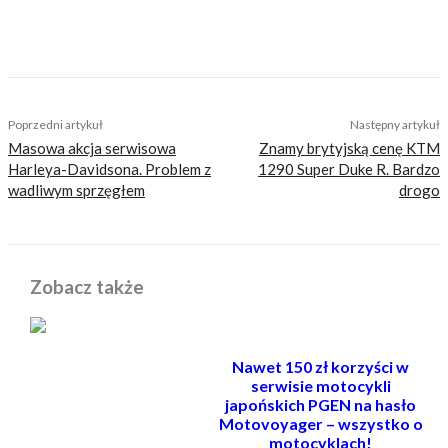
informować, radzić, bawić nie zaśmiecając
głów czytelników bezsensownymi treściami.
TAGS
autostrady
hiszpania
podroze motocyklowe
Poprzedni artykuł
Następny artykuł
Masowa akcja serwisowa
Znamy brytyjską cenę KTM
Harleya-Davidsona. Problem z
1290 Super Duke R. Bardzo
wadliwym sprzęgłem
drogo
Zobacz także
Nawet 150 zł korzyści w
serwisie motocykli
japońskich PGEN na hasło
Motovoyager – wszystko o
motocyklach!