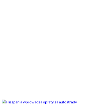
Motocykle nowe
Motocykle używane
Akcesoria
Porady
Newsy
Krajowe
Międzynarodowe
Sport
Ekstra
Felietony
Wywiady
Quizy
Galerie
Video
Rowery
Newsy
Hiszpania wprowadza opłaty za autostrady. Brakuje środków na ich
utrzymanie