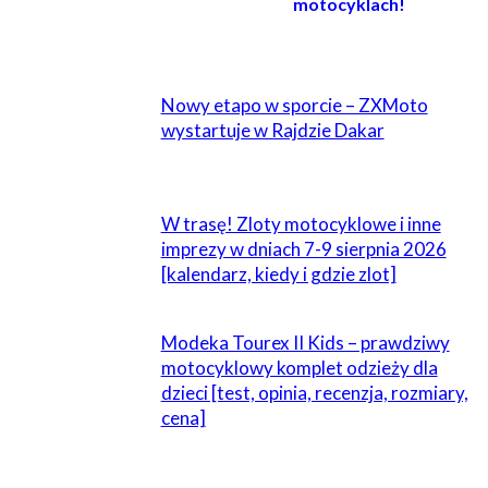
motocyklach!
POWIĄZANE
Nowy etapo w sporcie – ZXMoto
wystartuje w Rajdzie Dakar
W trasę! Zloty motocyklowe i inne
imprezy w dniach 7-9 sierpnia 2026
[kalendarz, kiedy i gdzie zlot]
Modeka Tourex II Kids – prawdziwy
motocyklowy komplet odzieży dla
dzieci [test, opinia, recenzja, rozmiary,
cena]
ZOSTAW ODPOWIEDŹ