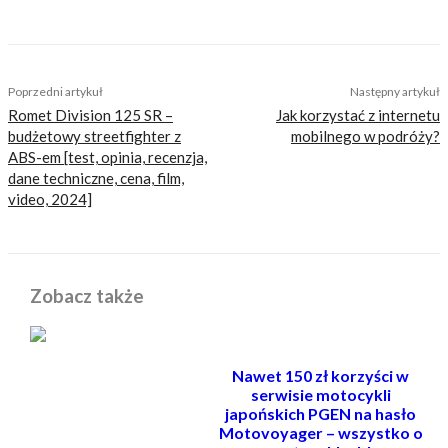
TAGS
concept
CR24I
ducati
RR24I
scrambler
Poprzedni artykuł
Następny artykuł
Romet Division 125 SR –
Jak korzystać z internetu
budżetowy streetfighter z
mobilnego w podróży?
ABS-em [test, opinia, recenzja,
dane techniczne, cena, film,
video, 2024]
Zobacz także
Nawet 150 zł korzyści w
serwisie motocykli
japońskich PGEN na hasło
Motovoyager – wszystko o