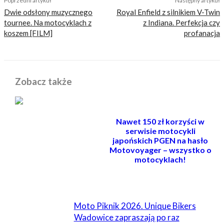
Poprzedni artykuł
Następny artykuł
Dwie odsłony muzycznego
Royal Enfield z silnikiem V-Twin
tournee. Na motocyklach z
z Indiana. Perfekcja czy
koszem [FILM]
profanacja
Zobacz także
Nawet 150 zł korzyści w
serwisie motocykli
japońskich PGEN na hasło
Motovoyager – wszystko o
motocyklach!
POWIĄZANE
Moto Piknik 2026. Unique Bikers
Wadowice zapraszają po raz