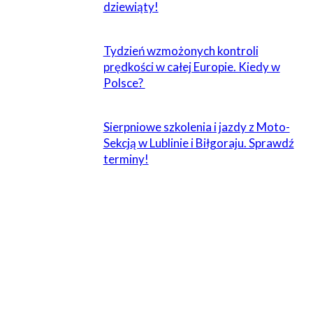
dziewiąty!
Tydzień wzmożonych kontroli
prędkości w całej Europie. Kiedy w
Polsce?
Sierpniowe szkolenia i jazdy z Moto-
Sekcją w Lublinie i Biłgoraju. Sprawdź
terminy!
2 KOMENTARZE
dankos72
4 sierpnia 2013 W 10:38
Bo BMW R1200rt sa po prostu najlepsze, wymiatają całą
konkurencję we wszystkich konkurencjach. Nie dziwcie
sie żabojady!!!