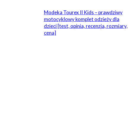
Modeka Tourex II Kids – prawdziwy
motocyklowy komplet odzieży dla
dzieci [test, opinia, recenzja, rozmiary,
cena]
ZOSTAW ODPOWIEDŹ
Komentarz:
Proszę wpisać swój komentarz!
Nazwa:*
Proszę podać swoje imię tutaj
E-
mail:*