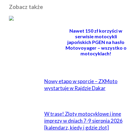
Zobacz także
Nawet 150 zł korzyści w
serwisie motocykli
japońskich PGEN na hasło
Motovoyager – wszystko o
motocyklach!
POWIĄZANE
Nowy etapo w sporcie – ZXMoto
wystartuje w Rajdzie Dakar
W trasę! Zloty motocyklowe i inne
imprezy w dniach 7-9 sierpnia 2026
[kalendarz, kiedy i gdzie zlot]