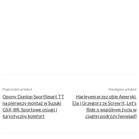
https://motovoyager.net
Nasi czytelnicy to wybrana grupa ludzi.
Motocykliści, którzy w Internecie szukają
inteligentnej rozrywki, konkretnych porad lub
inspiracji do wyjazdów motocyklowych. Nie
jesteśmy serwisem dla każdego, zdajemy
sobie z tego sprawę i… uważamy, że jest to nasz
atut. Nie znajdziesz u nas artykułów
nastawionych jedynie na kliki, nie wnoszących
niczego merytorycznego. Nasza maksyma to:
informować, radzić, bawić nie zaśmiecając
głów czytelników bezsensownymi treściami.
TAGS
afrykański
chiński
Ghana
jidi
motocykl elektryczny
Poprzedni artykuł
Następny artykuł
Opony Dunlop SportSmart TT
Harleyem przez obie Ameryki.
na pierwszy montaż w Suzuki
Ela i Grzegorz ze Screw It, Let’s
GSX-8R. Sportowe osiągi i
Ride o wspólnym życiu w
turystyczny komfort
ciągłej podróży [wywiad]