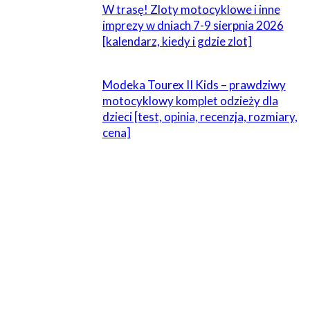
W trasę! Zloty motocyklowe i inne
imprezy w dniach 7-9 sierpnia 2026
[kalendarz, kiedy i gdzie zlot]
Modeka Tourex II Kids – prawdziwy
motocyklowy komplet odzieży dla
dzieci [test, opinia, recenzja, rozmiary,
cena]
ZOSTAW ODPOWIEDŹ
Komentarz:
Proszę wpisać swój komentarz!
Nazwa:*