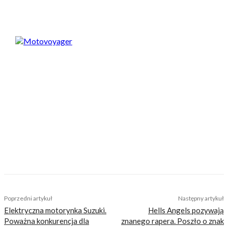
Motovoyager
https://motovoyager.net
Nasi czytelnicy to wybrana grupa ludzi.
Motocykliści, którzy w Internecie szukają
inteligentnej rozrywki, konkretnych porad lub
inspiracji do wyjazdów motocyklowych. Nie
jesteśmy serwisem dla każdego, zdajemy
sobie z tego sprawę i… uważamy, że jest to nasz
atut. Nie znajdziesz u nas artykułów
nastawionych jedynie na kliki, nie wnoszących
niczego merytorycznego. Nasza maksyma to:
informować, radzić, bawić nie zaśmiecając
głów czytelników bezsensownymi treściami.
TAGS
cima
fotogalerie
imprezy
Poprzedni artykuł
Następny artykuł
Elektryczna motorynka Suzuki.
Hells Angels pozywają
Poważna konkurencja dla
znanego rapera. Poszło o znak