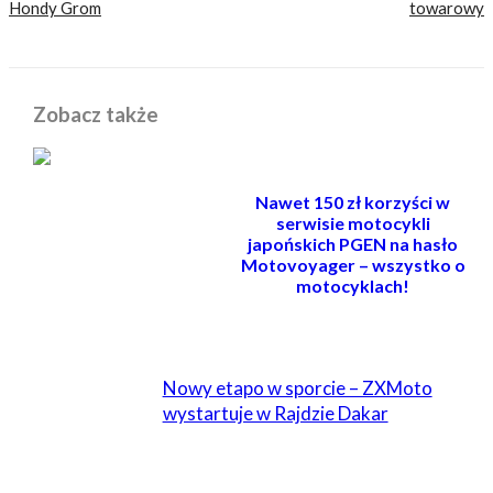
Hondy Grom
towarowy
Zobacz także
Nawet 150 zł korzyści w
serwisie motocykli
japońskich PGEN na hasło
Motovoyager – wszystko o
motocyklach!
POWIĄZANE
Nowy etapo w sporcie – ZXMoto
wystartuje w Rajdzie Dakar