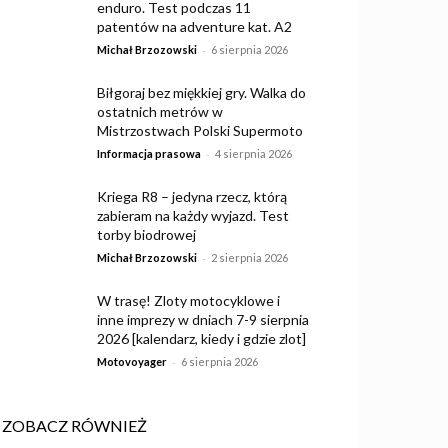
enduro. Test podczas 11
patentów na adventure kat. A2
-
Michał Brzozowski
6 sierpnia 2026
Biłgoraj bez miękkiej gry. Walka do
ostatnich metrów w
Mistrzostwach Polski Supermoto
-
Informacja prasowa
4 sierpnia 2026
Kriega R8 – jedyna rzecz, którą
zabieram na każdy wyjazd. Test
torby biodrowej
-
Michał Brzozowski
2 sierpnia 2026
W trasę! Zloty motocyklowe i
inne imprezy w dniach 7-9 sierpnia
2026 [kalendarz, kiedy i gdzie zlot]
-
Motovoyager
6 sierpnia 2026
ZOBACZ RÓWNIEŻ