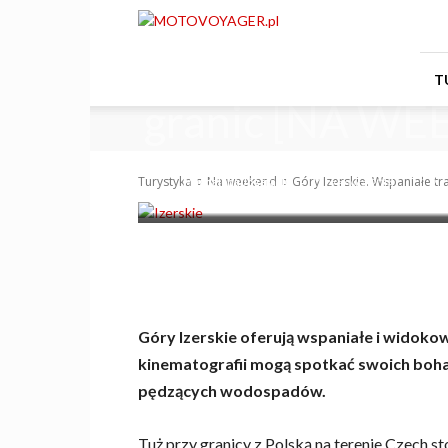
Motovoyager
Góry Izerskie. 
T
granic [NA W
-
Turystyka
Na weekend
Góry Izerskie. Wspaniałe tra
Magdalena Józefacka
12 czerwca 2014
2
Góry Izerskie oferują wspaniałe i widokow
kinematografii mogą spotkać swoich boha
pędzących wodospadów.
Tuż przy granicy z Polską na terenie Czech s