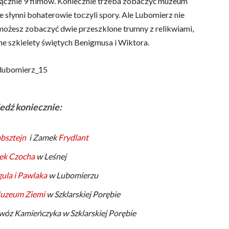
u łącznie 9 filmów. Koniecznie trzeba zobaczyć muzeum
ie słynni bohaterowie toczyli spory. Ale Lubomierz nie
 możesz zobaczyć dwie przeszklone trumny z relikwiami,
one szkielety świętych Benigmusa i Wiktora.
dź koniecznie:
bsztejn
i Zamek
Frydlant
ek Czocha
w Leśnej
la i Pawlaka
w Lubomierzu
uzeum Ziemi
w Szklarskiej Porębie
wóz Kamieńczyka w Szklarskiej Porębie