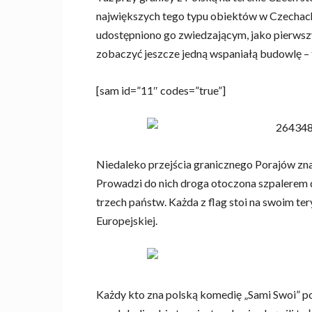
największych tego typu obiektów w Czechach
udostępniono go zwiedzającym, jako pierwsz
zobaczyć jeszcze jedną wspaniałą budowlę –
[sam id=”11″ codes=”true”]
Niedaleko przejścia granicznego Porajów znajd
Prowadzi do nich droga otoczona szpalerem dr
trzech państw. Każda z flag stoi na swoim ter
Europejskiej.
Każdy kto zna polską komedię „Sami Swoi” p