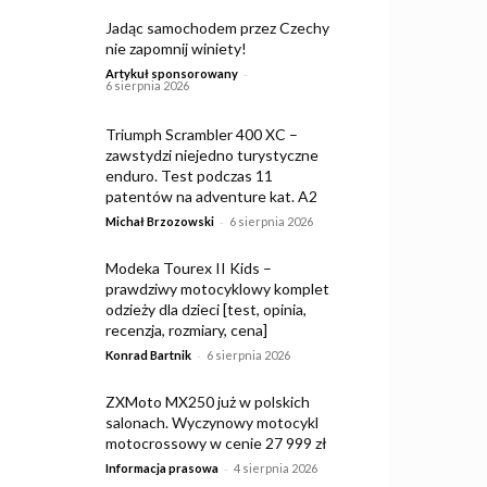
Jadąc samochodem przez Czechy
nie zapomnij winiety!
-
Artykuł sponsorowany
6 sierpnia 2026
Triumph Scrambler 400 XC –
zawstydzi niejedno turystyczne
enduro. Test podczas 11
patentów na adventure kat. A2
-
Michał Brzozowski
6 sierpnia 2026
Modeka Tourex II Kids –
prawdziwy motocyklowy komplet
odzieży dla dzieci [test, opinia,
recenzja, rozmiary, cena]
-
Konrad Bartnik
6 sierpnia 2026
ZXMoto MX250 już w polskich
salonach. Wyczynowy motocykl
motocrossowy w cenie 27 999 zł
-
Informacja prasowa
4 sierpnia 2026