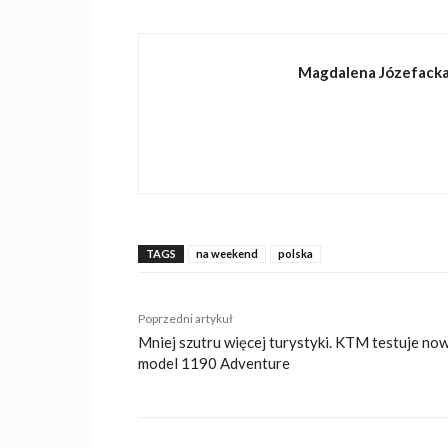
Magdalena Józefack
TAGS
na weekend
polska
Poprzedni artykuł
Mniej szutru więcej turystyki. KTM testuje no
model 1190 Adventure