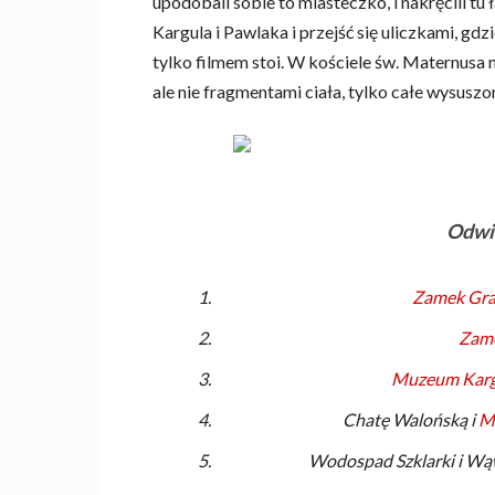
upodobali sobie to miasteczko, i nakręcili t
Kargula i Pawlaka i przejść się uliczkami, gdz
tylko filmem stoi. W kościele św. Maternusa
ale nie fragmentami ciała, tylko całe wysusz
Odwie
Zamek Gra
Zam
Muzeum Kargu
Chatę Walońską i
M
Wodospad Szklarki i Wą