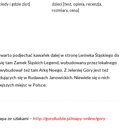
iedy i gdzie zlot]
dzieci [test, opinia, recenzja,
rozmiary, cena]
to warto podjechać kawałek dalej w stronę Lwówka Śląskiego do
się tam Zamek Śląskich Legend, wybudowany przez lokalnego
o wybudował też tam Arkę Noego. Z Jeleniej Góry jest też
dujących się w Rudawach Janowickich. Niewiele się o nich
iejszych miejsc w Polsce.
mapa ze szlakami –
http://goryiludzie.pl/mapy-online/gory-