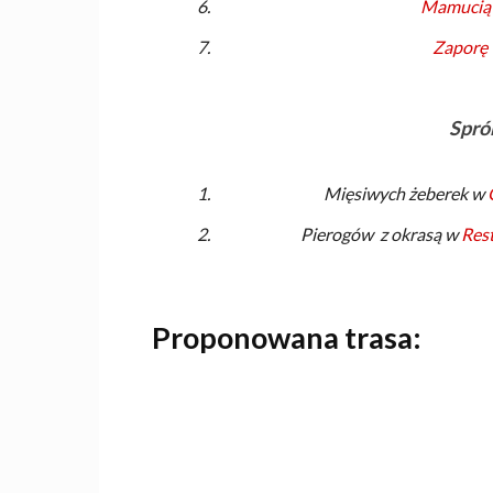
Mamucią 
Zaporę
Spró
Mięsiwych żeberek w
Pierogów z okrasą w
Rest
Proponowana trasa: