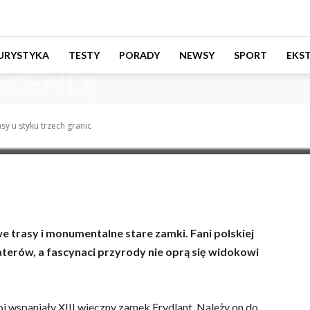
Wspaniałe trasy u styku
URYSTYKA
TESTY
PORADY
NEWSY
SPORT
EKS
EEKEND]
sy u styku trzech granic
e trasy i monumentalne stare zamki. Fani polskiej
terów, a fascynaci przyrody nie oprą się widokowi
toi wspaniały XIII wieczny zamek Frydlant. Należy on do