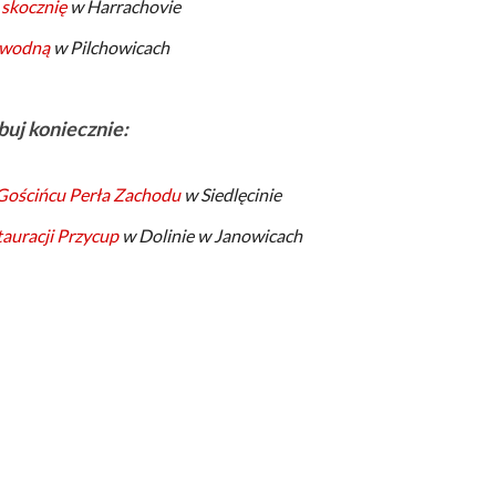
skocznię
w Harrachovie
 wodną
w Pilchowicach
buj koniecznie:
Gościńcu Perła Zachodu
w Siedlęcinie
auracji Przycup
w Dolinie w Janowicach