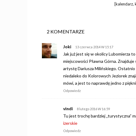
[kalendarz, k
2 KOMENTARZE
Joki
13 czerwca 2014 W 15:17
Jak już jest się w okolicy Lubomierza 
miejscowości Pławna Górna. Znajduje 
artystę Dariusza Milińskiego. Ostatni
niedaleko do Kolorowych Jeziorek znaj
mówi, a jest to naprawdę jedno z piękn
Odpowiedz
vindi
8 lutego 2016 W 16:59
Tu jest trochę bardziej „turystyczna” 
izerskie
Odpowiedz