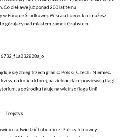
. Co ciekawe już ponad 200 lat temu
y w Europie Środkowej. W kraju libereckim możesz
 to górujący nad miastem zamek Grabstein.
uje się zbieg trzech granic: Polski, Czech i Niemiec.
zew, na końcu której, na zielonej łące powiewają flagi
ytorium, a pośrodku faluje na wietrze flaga Unii
owinien odwiedzić Lubomierz. Polscy filmowcy