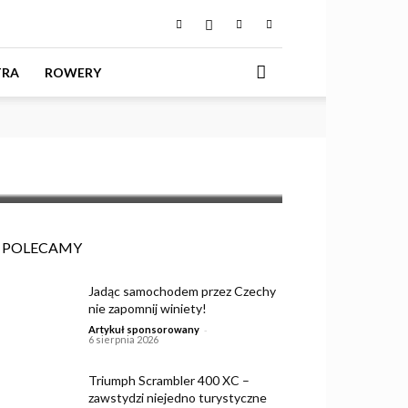
 trzech
TRA
ROWERY
POLECAMY
Jadąc samochodem przez Czechy
nie zapomnij winiety!
-
Artykuł sponsorowany
6 sierpnia 2026
Triumph Scrambler 400 XC –
zawstydzi niejedno turystyczne