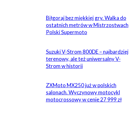
POWIĄZANE
Biłgoraj bez miękkiej gry. Walka do
ostatnich metrów w Mistrzostwach
Polski Supermoto
Suzuki V-Strom 800DE – najbardziej
terenowy, ale też uniwersalny V-
Strom w historii
ZXMoto MX250 już w polskich
salonach. Wyczynowy motocykl
motocrossowy w cenie 27 999 zł
ZOSTAW ODPOWIEDŹ
Komentarz: