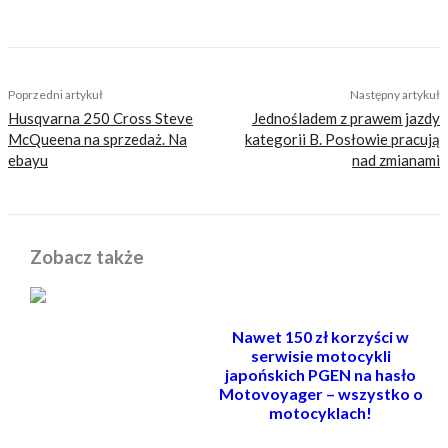
TAGS
filmy
smieszne
stunt
Poprzedni artykuł
Następny artykuł
Husqvarna 250 Cross Steve
Jednośladem z prawem jazdy
McQueena na sprzedaż. Na
kategorii B. Posłowie pracują
ebayu
nad zmianami
Zobacz także
Nawet 150 zł korzyści w
serwisie motocykli
japońskich PGEN na hasło
Motovoyager – wszystko o
motocyklach!