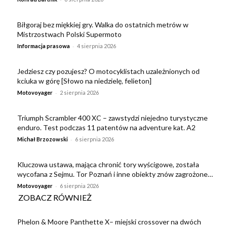
Biłgoraj bez miękkiej gry. Walka do ostatnich metrów w
Mistrzostwach Polski Supermoto
-
Informacja prasowa
4 sierpnia 2026
Jedziesz czy pozujesz? O motocyklistach uzależnionych od
kciuka w górę [Słowo na niedzielę, felieton]
-
Motovoyager
2 sierpnia 2026
Triumph Scrambler 400 XC – zawstydzi niejedno turystyczne
enduro. Test podczas 11 patentów na adventure kat. A2
-
Michał Brzozowski
6 sierpnia 2026
Kluczowa ustawa, mająca chronić tory wyścigowe, została
wycofana z Sejmu. Tor Poznań i inne obiekty znów zagrożone…
-
Motovoyager
6 sierpnia 2026
ZOBACZ RÓWNIEŻ
Phelon & Moore Panthette X– miejski crossover na dwóch