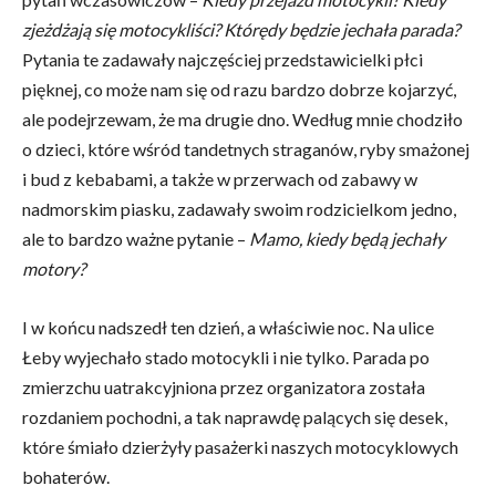
zjeżdżają się motocykliści? Którędy będzie jechała parada?
Pytania te zadawały najczęściej przedstawicielki płci
pięknej, co może nam się od razu bardzo dobrze kojarzyć,
ale podejrzewam, że ma drugie dno. Według mnie chodziło
o dzieci, które wśród tandetnych straganów, ryby smażonej
i bud z kebabami, a także w przerwach od zabawy w
nadmorskim piasku, zadawały swoim rodzicielkom jedno,
ale to bardzo ważne pytanie –
Mamo, kiedy będą jechały
motory?
I w końcu nadszedł ten dzień, a właściwie noc. Na ulice
Łeby wyjechało stado motocykli i nie tylko. Parada po
zmierzchu uatrakcyjniona przez organizatora została
rozdaniem pochodni, a tak naprawdę palących się desek,
które śmiało dzierżyły pasażerki naszych motocyklowych
bohaterów.