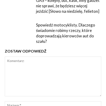
GAS – kolejny, but, kask, inny gadżet
nie sprawi, że będziesz więcej
jeździć [Słowo na niedzielę, felieton]
Spowiedź motocyklisty. Dlaczego
świadomie robimy rzeczy, które
doprowadzają kierowców aut do
szału?
ZOSTAW ODPOWIEDŹ
Komentarz:
Na