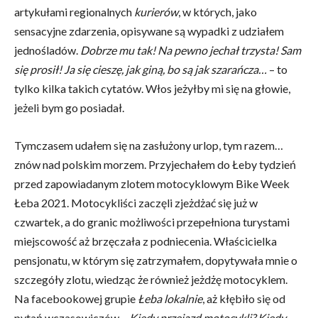
artykułami regionalnych
kurierów
, w których, jako
sensacyjne zdarzenia, opisywane są wypadki z udziałem
jednośladów.
Dobrze mu tak! Na pewno jechał trzysta! Sam
się prosił! Ja się cieszę, jak giną, bo są jak szarańcza…
– to
tylko kilka takich cytatów. Włos jeżyłby mi się na głowie,
jeżeli bym go posiadał.
Tymczasem udałem się na zasłużony urlop, tym razem…
znów nad polskim morzem. Przyjechałem do Łeby tydzień
przed zapowiadanym zlotem motocyklowym Bike Week
Łeba 2021. Motocykliści zaczęli zjeżdżać się już w
czwartek, a do granic możliwości przepełniona turystami
miejscowość aż brzęczała z podniecenia. Właścicielka
pensjonatu, w którym się zatrzymałem, dopytywała mnie o
szczegóły zlotu, wiedząc że również jeżdżę motocyklem.
Na facebookowej grupie
Łeba lokalnie
, aż kłębiło się od
pytań wczasowiczów –
Kiedy przejazd motocykli? Kiedy