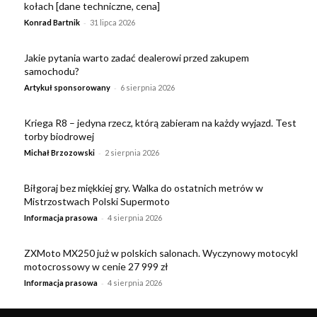
kołach [dane techniczne, cena]
-
Konrad Bartnik
31 lipca 2026
Jakie pytania warto zadać dealerowi przed zakupem
samochodu?
-
Artykuł sponsorowany
6 sierpnia 2026
Kriega R8 – jedyna rzecz, którą zabieram na każdy wyjazd. Test
torby biodrowej
-
Michał Brzozowski
2 sierpnia 2026
Biłgoraj bez miękkiej gry. Walka do ostatnich metrów w
Mistrzostwach Polski Supermoto
-
Informacja prasowa
4 sierpnia 2026
ZXMoto MX250 już w polskich salonach. Wyczynowy motocykl
motocrossowy w cenie 27 999 zł
-
Informacja prasowa
4 sierpnia 2026