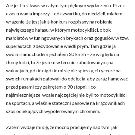
Ale jest też kwas w całym tym pięknym wydarzeniu. Przez
czas trwania imprezy – od czwartku, do niedzieli, miałem
wrażenie, że jest jakiś konkurs rozpisany na robienie
największego hałasu, w którym motocykliści, obok
małolatów w tuningowanych brykach oraz gogusiów w tzw.
superautach, zdecydowanie wiedli prym. Tam gdzie ja
swoim samochodem jechałem 30 km/h – ze względu na
tłumy ludzi, to że jestem w terenie zabudowanym, na
wakacjach, gdzie nigdzie mi się nie spieszy, ci rycerze na
swoich rumakach pałowali do odcięcia, aby zaraz hamować
przed pasami czy zakrętem o 90 stopni. I co
najśmieszniejsze, wcale najczęściej nie byli to motocykliści
na sportach, a właśnie stateczni panowie na krążownikach
szos ociekających wypolerowanym chromem.
Zatem wydaje mi się, że mocno pracujemy nad tym, jak