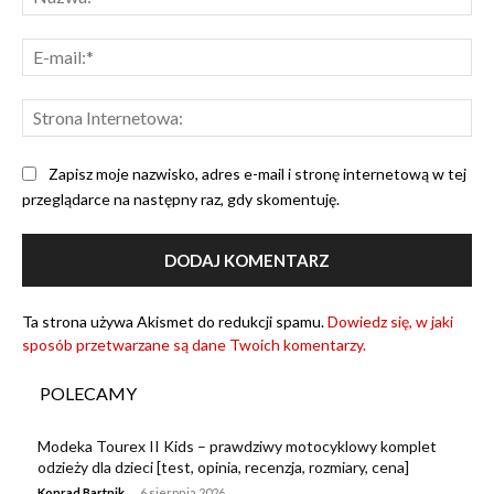
E-
mai
Str
Int
Zapisz moje nazwisko, adres e-mail i stronę internetową w tej
przeglądarce na następny raz, gdy skomentuję.
Ta strona używa Akismet do redukcji spamu.
Dowiedz się, w jaki
sposób przetwarzane są dane Twoich komentarzy.
POLECAMY
Modeka Tourex II Kids – prawdziwy motocyklowy komplet
odzieży dla dzieci [test, opinia, recenzja, rozmiary, cena]
-
Konrad Bartnik
6 sierpnia 2026