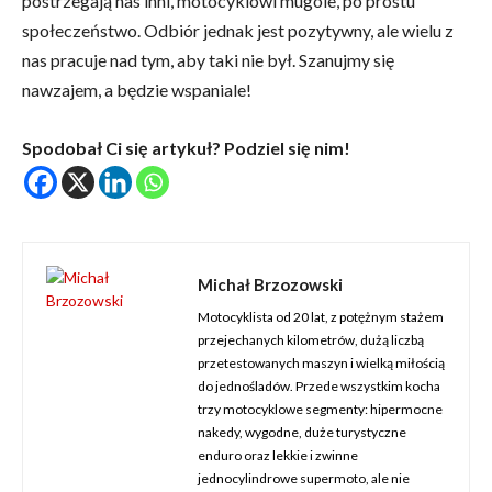
postrzegają nas inni, motocyklowi mugole, po prostu
społeczeństwo. Odbiór jednak jest pozytywny, ale wielu z
nas pracuje nad tym, aby taki nie był. Szanujmy się
nawzajem, a będzie wspaniale!
Spodobał Ci się artykuł? Podziel się nim!
Michał Brzozowski
Motocyklista od 20 lat, z potężnym stażem
przejechanych kilometrów, dużą liczbą
przetestowanych maszyn i wielką miłością
do jednośladów. Przede wszystkim kocha
trzy motocyklowe segmenty: hipermocne
nakedy, wygodne, duże turystyczne
enduro oraz lekkie i zwinne
jednocylindrowe supermoto, ale nie