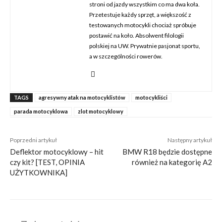
stroni od jazdy wszystkim co ma dwa koła.
Przetestuje każdy sprzęt, a większość z
testowanych motocykli chociaż spróbuje
postawić na koło. Absolwent filologii
polskiej na UW. Prywatnie pasjonat sportu,
a w szczególności rowerów.
TAGS
agresywny atak na motocyklistów
motocykliści
parada motocyklowa
zlot motocyklowy
Poprzedni artykuł
Następny artykuł
Deflektor motocyklowy – hit
BMW R18 będzie dostępne
czy kit? [TEST, OPINIA
również na kategorię A2
UŻYTKOWNIKA]