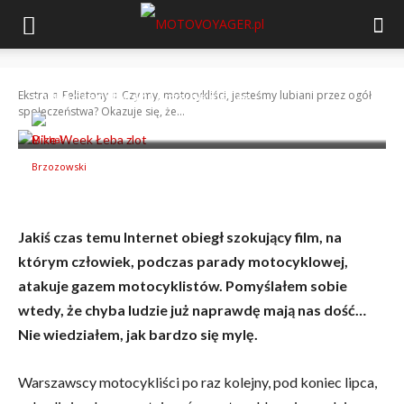
Czy my, motocykliści, jesteśmy lubiani przez ogół
społeczeństwa? Okazuje się, że…
Ekstra
Felietony
Czy my, motocykliści, jesteśmy lubiani przez ogół
społeczeństwa? Okazuje się, że...
-
Michał Brzozowski
23 sierpnia 2021
Jakiś czas temu Internet obiegł szokujący film, na
którym człowiek, podczas parady motocyklowej,
atakuje gazem motocyklistów. Pomyślałem sobie
wtedy, że chyba ludzie już naprawdę mają nas dość…
Nie wiedziałem, jak bardzo się mylę.
Warszawscy motocykliści po raz kolejny, pod koniec lipca,