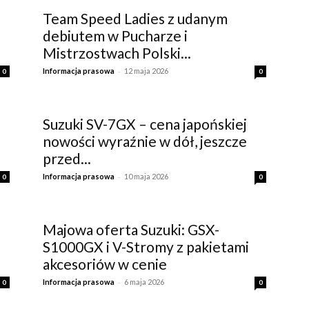
Team Speed Ladies z udanym
debiutem w Pucharze i
Mistrzostwach Polski...
-
Informacja prasowa
12 maja 2026
0
0
Suzuki SV-7GX – cena japońskiej
nowości wyraźnie w dół, jeszcze
przed...
-
Informacja prasowa
10 maja 2026
0
0
Majowa oferta Suzuki: GSX-
S1000GX i V-Stromy z pakietami
akcesoriów w cenie
-
Informacja prasowa
6 maja 2026
0
0