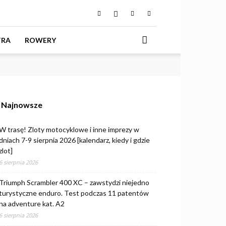
TRA
ROWERY
Najnowsze
W trasę! Zloty motocyklowe i inne imprezy w
dniach 7-9 sierpnia 2026 [kalendarz, kiedy i gdzie
zlot]
6 sierpnia 2026
Triumph Scrambler 400 XC – zawstydzi niejedno
turystyczne enduro. Test podczas 11 patentów
na adventure kat. A2
6 sierpnia 2026