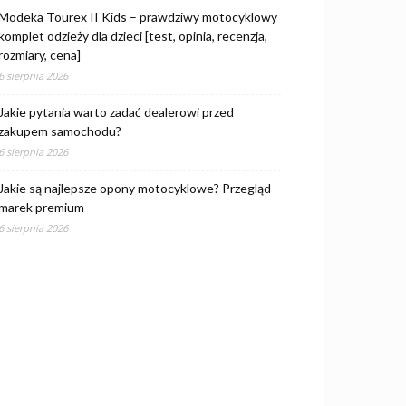
Modeka Tourex II Kids – prawdziwy motocyklowy
komplet odzieży dla dzieci [test, opinia, recenzja,
rozmiary, cena]
6 sierpnia 2026
Jakie pytania warto zadać dealerowi przed
zakupem samochodu?
6 sierpnia 2026
Jakie są najlepsze opony motocyklowe? Przegląd
marek premium
6 sierpnia 2026