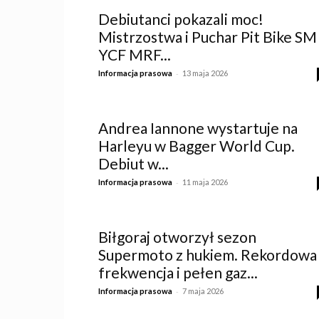
Debiutanci pokazali moc!
Mistrzostwa i Puchar Pit Bike SM
YCF MRF...
-
Informacja prasowa
13 maja 2026
Andrea Iannone wystartuje na
Harleyu w Bagger World Cup.
Debiut w...
-
Informacja prasowa
11 maja 2026
Biłgoraj otworzył sezon
Supermoto z hukiem. Rekordowa
frekwencja i pełen gaz...
-
Informacja prasowa
7 maja 2026