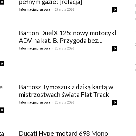
pełnym gazie! [relacja]
0
-
Informacja prasowa
29 maja 2026
0
Barton DuelX 125: nowy motocykl
ADV na kat. B. Przygoda bez...
-
Informacja prasowa
28 maja 2026
0
0
e
Bartosz Tymoszuk z dziką kartą w
mistrzostwach świata Flat Track
-
Informacja prasowa
25 maja 2026
0
0
ka
Ducati Hypermotard 698 Mono