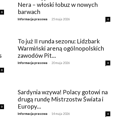
Nera – włoski łobuz w nowych
barwach
0
-
Informacja prasowa
25 maja 2026
0
To już II runda sezonu: Lidzbark
Warmiński areną ogólnopolskich
s
zawodów Pit...
-
Informacja prasowa
20 maja 2026
0
0
Sardynia wzywa! Polacy gotowi na
drugą rundę Mistrzostw Świata i
Europy...
0
-
Informacja prasowa
14 maja 2026
0