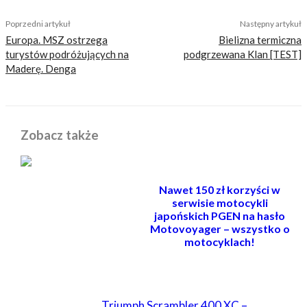
Poprzedni artykuł
Następny artykuł
Europa. MSZ ostrzega
Bielizna termiczna
turystów podróżujących na
podgrzewana Klan [TEST]
Maderę. Denga
Zobacz także
Nawet 150 zł korzyści w
serwisie motocykli
japońskich PGEN na hasło
Motovoyager – wszystko o
motocyklach!
POWIĄZANE
Triumph Scrambler 400 XC –