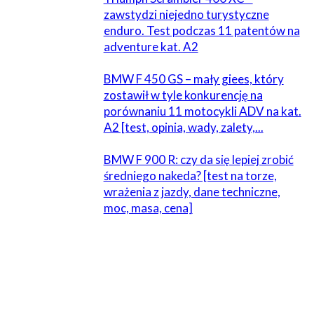
zawstydzi niejedno turystyczne
enduro. Test podczas 11 patentów na
adventure kat. A2
BMW F 450 GS – mały giees, który
zostawił w tyle konkurencję na
porównaniu 11 motocykli ADV na kat.
A2 [test, opinia, wady, zalety,...
BMW F 900 R: czy da się lepiej zrobić
średniego nakeda? [test na torze,
wrażenia z jazdy, dane techniczne,
moc, masa, cena]
ZOSTAW ODPOWIEDŹ
Komentarz: