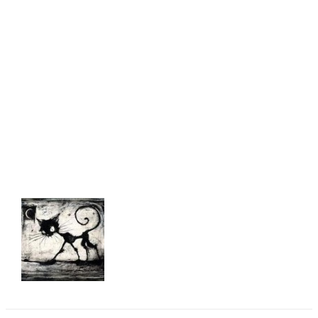
Spodobał Ci się artykuł? Podziel się nim!
Agata Hacura
TAGS
gorazdowski
książka