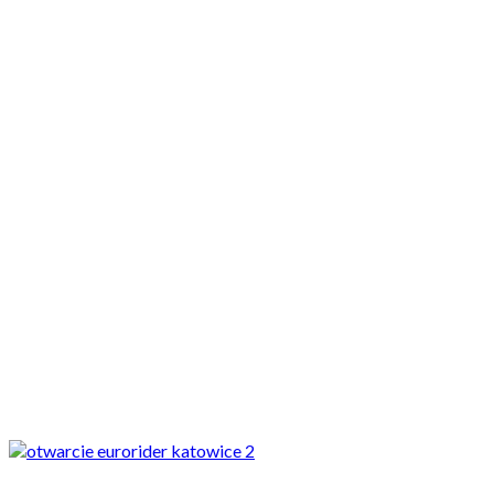
Motocykle nowe
Motocykle używane
Akcesoria
Porady
Newsy
Krajowe
Międzynarodowe
Sport
Ekstra
Felietony
Wywiady
Quizy
Galerie
Video
Rowery
_SLIDER
Oficjalne otwarcie nowego salonu EURORIDER Katowice