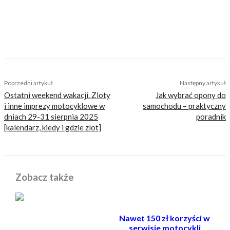
TAGS
eurorider
katowice
sklep motocyklowy katowice
Poprzedni artykuł
Następny artykuł
Ostatni weekend wakacji. Zloty
Jak wybrać opony do
i inne imprezy motocyklowe w
samochodu – praktyczny
dniach 29-31 sierpnia 2025
poradnik
[kalendarz, kiedy i gdzie zlot]
Zobacz także
Nawet 150 zł korzyści w
serwisie motocykli