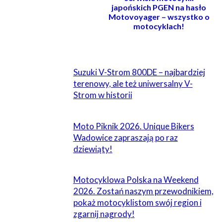
japońskich PGEN na hasło
Motovoyager – wszystko o
motocyklach!
POWIĄZANE
Suzuki V-Strom 800DE – najbardziej
terenowy, ale też uniwersalny V-
Strom w historii
Moto Piknik 2026. Unique Bikers
Wadowice zapraszają po raz
dziewiąty!
Motocyklowa Polska na Weekend
2026. Zostań naszym przewodnikiem,
pokaż motocyklistom swój region i
zgarnij nagrody!