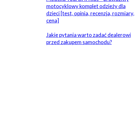
motocyklowy komplet odzieży dla
dzieci [test, opinia, recenzja, rozmiary,
cena]
Jakie pytania warto zadać dealerowi
przed zakupem samochodu?
ZOSTAW ODPOWIEDŹ
Komentarz:
Proszę wpisać swój komentarz!
Nazwa:*