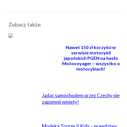
Zobacz także
Nawet 150 zł korzyści w
serwisie motocykli
japońskich PGEN na hasło
Motovoyager – wszystko o
motocyklach!
POWIĄZANE
Jadąc samochodem przez Czechy nie
zapomnij winiety!
Modeka Tourex II Kids – prawdziwy