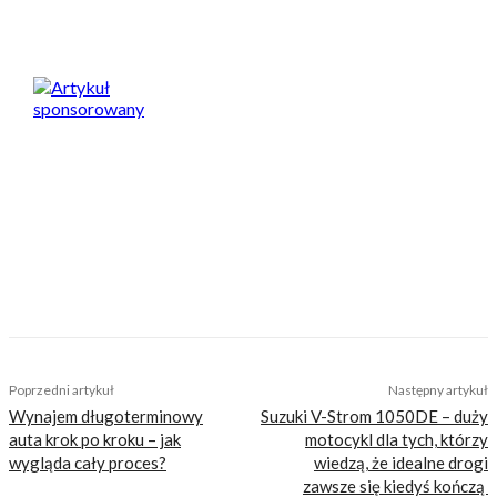
Artykuł sponsorowany
Nasi czytelnicy to wybrana grupa ludzi.
Motocykliści, którzy w Internecie szukają
inteligentnej rozrywki, konkretnych porad lub
inspiracji do wyjazdów motocyklowych. Nie
jesteśmy serwisem dla każdego, zdajemy
sobie z tego sprawę i… uważamy, że jest to nasz
atut. Nie znajdziesz u nas treści nastawionej
jedynie na kliki, która nie wnosi niczego
merytorycznego. Nasza maksyma to:
informować, radzić, bawić nie zaśmiecając
głów czytelników bezsensownymi treściami.
Wchodzisz w to?
Poprzedni artykuł
Następny artykuł
Wynajem długoterminowy
Suzuki V-Strom 1050DE – duży
auta krok po kroku – jak
motocykl dla tych, którzy
wygląda cały proces?
wiedzą, że idealne drogi
zawsze się kiedyś kończą