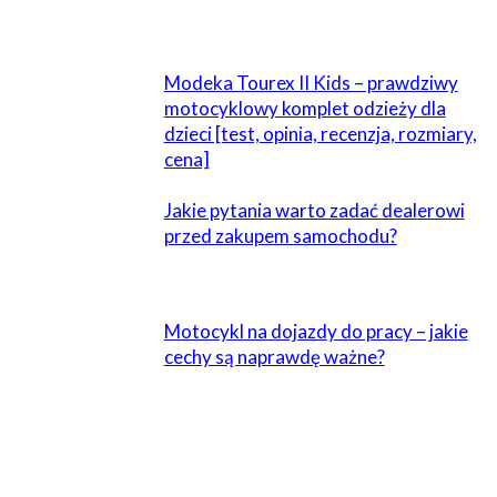
POWIĄZANE
Modeka Tourex II Kids – prawdziwy
motocyklowy komplet odzieży dla
dzieci [test, opinia, recenzja, rozmiary,
cena]
Jakie pytania warto zadać dealerowi
przed zakupem samochodu?
Motocykl na dojazdy do pracy – jakie
cechy są naprawdę ważne?
ZOSTAW ODPOWIEDŹ
Komentarz: