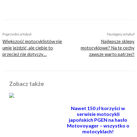
informować, radzić, bawić nie zaśmiecając
głów czytelników bezsensownymi treściami.
Wchodzisz w to?
Poprzedni artykuł
Następny artykuł
Większość motocyklistów nie
Najlepsze sklepy
umie jeździć, ale ciebie to
motocyklowe? Na te cechy
przecież nie dotyczy…
zawsze warto patrzeć!
Zobacz także
Nawet 150 zł korzyści w
serwisie motocykli
japońskich PGEN na hasło
Motovoyager – wszystko o
motocyklach!