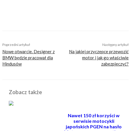
TAGS
albania
trasy motocyklowe
Poprzedni artykuł
Następny artykuł
Nowe otwarcie. Designer z
Na jakiej przyczepce przewozić
BMW będzie pracował dla
motor i jak go właściwie
Hindusów
zabezpieczyć?
Zobacz także
Nawet 150 zł korzyści w
serwisie motocykli
japońskich PGEN na hasło