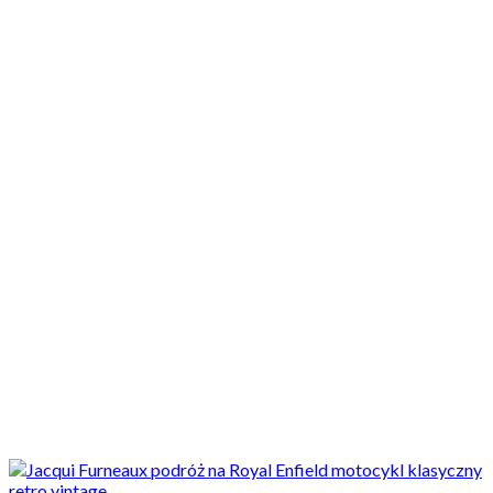
Motocykle nowe
Motocykle używane
Akcesoria
Porady
Newsy
Krajowe
Międzynarodowe
Sport
Ekstra
Felietony
Wywiady
Quizy
Galerie
Video
Rowery
Turystyka
Samotna kobieta po pięćdziesiątce w podróży dookoła świata
Royalem Enfieldem