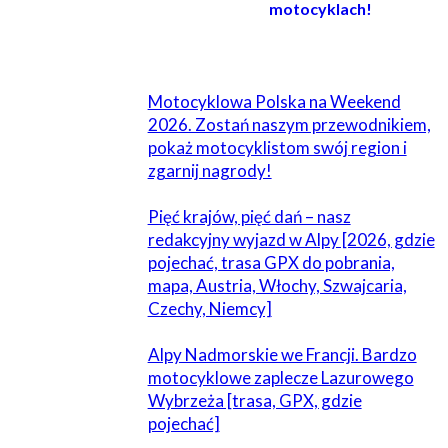
motocyklach!
POWIĄZANE
Motocyklowa Polska na Weekend
2026. Zostań naszym przewodnikiem,
pokaż motocyklistom swój region i
zgarnij nagrody!
Pięć krajów, pięć dań – nasz
redakcyjny wyjazd w Alpy [2026, gdzie
pojechać, trasa GPX do pobrania,
mapa, Austria, Włochy, Szwajcaria,
Czechy, Niemcy]
Alpy Nadmorskie we Francji. Bardzo
motocyklowe zaplecze Lazurowego
Wybrzeża [trasa, GPX, gdzie
pojechać]