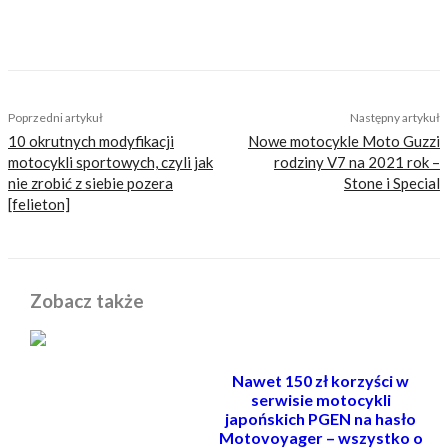
TAGS
dookoła świata
Jacqui Furneaux
royal enfield
Poprzedni artykuł
Następny artykuł
10 okrutnych modyfikacji
Nowe motocykle Moto Guzzi
motocykli sportowych, czyli jak
rodziny V7 na 2021 rok –
nie zrobić z siebie pozera
Stone i Special
[felieton]
Zobacz także
Nawet 150 zł korzyści w
serwisie motocykli
japońskich PGEN na hasło
Motovoyager – wszystko o