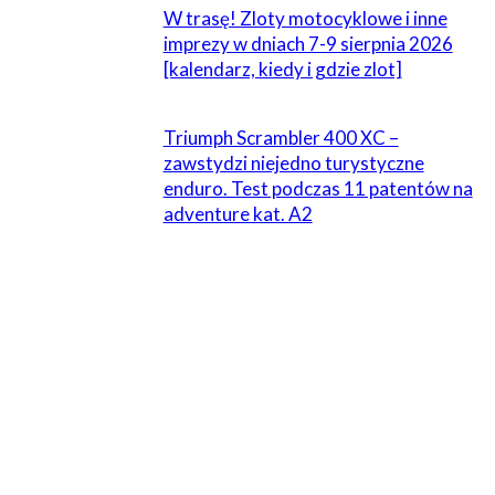
W trasę! Zloty motocyklowe i inne
imprezy w dniach 7-9 sierpnia 2026
[kalendarz, kiedy i gdzie zlot]
Triumph Scrambler 400 XC –
zawstydzi niejedno turystyczne
enduro. Test podczas 11 patentów na
adventure kat. A2
ZOSTAW ODPOWIEDŹ
Komentarz:
Proszę wpisać swój komentarz!
Nazwa:*