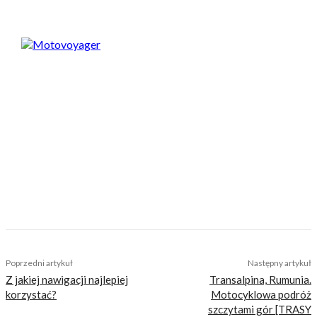
Motovoyager
https://motovoyager.net
Nasi czytelnicy to wybrana grupa ludzi.
Motocykliści, którzy w Internecie szukają
inteligentnej rozrywki, konkretnych porad lub
inspiracji do wyjazdów motocyklowych. Nie
jesteśmy serwisem dla każdego, zdajemy
sobie z tego sprawę i… uważamy, że jest to nasz
atut. Nie znajdziesz u nas artykułów
nastawionych jedynie na kliki, nie wnoszących
niczego merytorycznego. Nasza maksyma to:
informować, radzić, bawić nie zaśmiecając
głów czytelników bezsensownymi treściami.
TAGS
fotogalerie
szkocja
Poprzedni artykuł
Następny artykuł
Z jakiej nawigacji najlepiej
Transalpina, Rumunia.
korzystać?
Motocyklowa podróż
szczytami gór [TRASY