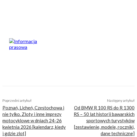
Spodobał Ci się artykuł? Podziel się nim!
Informacja prasowa
TAGS
dickies
harley-davidson
kolekcja
odziez
ubrania
Poprzedni artykuł
Następny artykuł
Poznań, Licheń, Częstochowa i
Od BMW R 100 RS do R 1300
nie tylko. Zloty i inne imprezy
RS – 50 lat historii bawarskich
motocyklowe w dniach 24-26
sportowych turystyków
kwietnia 2026 [kalendarz, kiedy
[zestawienie, modele, roczniki,
i gdzie zlot]
dane techniczne]