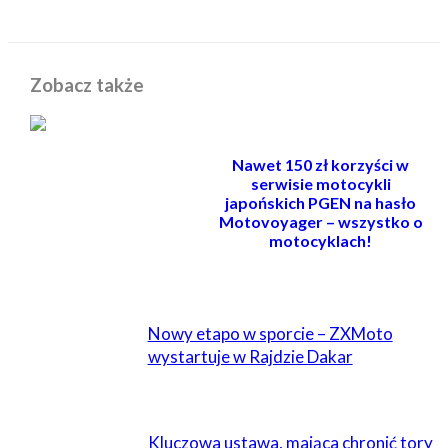
Zobacz także
Nawet 150 zł korzyści w
serwisie motocykli
japońskich PGEN na hasło
Motovoyager – wszystko o
motocyklach!
POWIĄZANE
Nowy etapo w sporcie – ZXMoto
wystartuje w Rajdzie Dakar
Kluczowa ustawa, mająca chronić tory