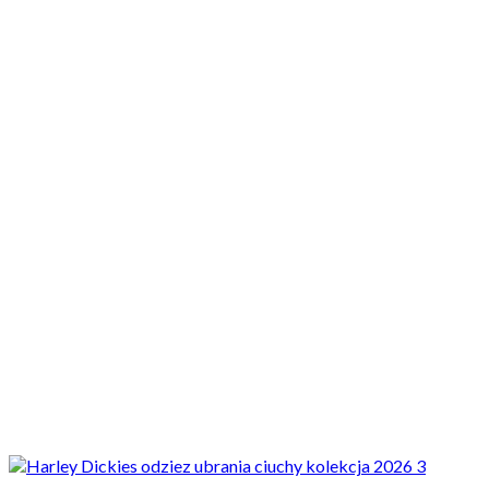
Motocykle nowe
Motocykle używane
Akcesoria
Porady
Newsy
Krajowe
Międzynarodowe
Sport
Ekstra
Felietony
Wywiady
Quizy
Galerie
Video
Rowery
Newsy
Krajowe
Dickies & Harley-Davidson. Nowa kolekcja odzieży Built to
Outlast trafi do wybranych...