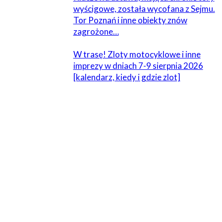
wyścigowe, została wycofana z Sejmu.
Tor Poznań i inne obiekty znów
zagrożone…
W trasę! Zloty motocyklowe i inne
imprezy w dniach 7-9 sierpnia 2026
[kalendarz, kiedy i gdzie zlot]
ZOSTAW ODPOWIEDŹ
Komentarz:
Proszę wpisać swój komentarz!
Nazwa:*