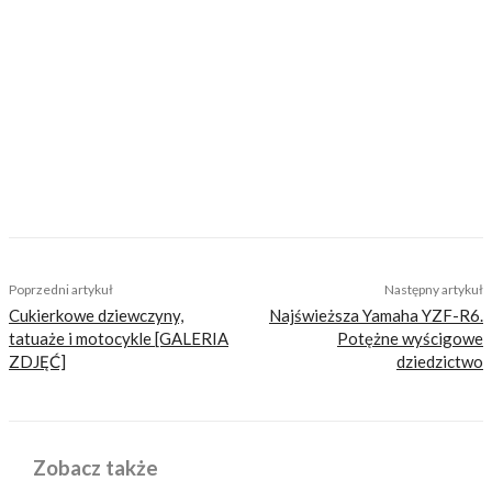
Nasi czytelnicy to wybrana grupa ludzi.
Motocykliści, którzy w Internecie szukają
inteligentnej rozrywki, konkretnych porad lub
inspiracji do wyjazdów motocyklowych. Nie
jesteśmy serwisem dla każdego, zdajemy
sobie z tego sprawę i… uważamy, że jest to nasz
atut. Nie znajdziesz u nas artykułów
nastawionych jedynie na kliki, nie wnoszących
niczego merytorycznego. Nasza maksyma to:
informować, radzić, bawić nie zaśmiecając
głów czytelników bezsensownymi treściami.
TAGS
ciekawostki
Poprzedni artykuł
Następny artykuł
Cukierkowe dziewczyny,
Najświeższa Yamaha YZF-R6.
tatuaże i motocykle [GALERIA
Potężne wyścigowe
ZDJĘĆ]
dziedzictwo
Zobacz także