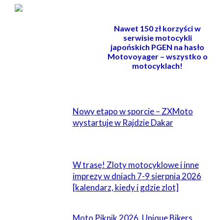
Nawet 150 zł korzyści w
serwisie motocykli
japońskich PGEN na hasło
Motovoyager – wszystko o
motocyklach!
POWIĄZANE
Nowy etapo w sporcie – ZXMoto
wystartuje w Rajdzie Dakar
W trasę! Zloty motocyklowe i inne
imprezy w dniach 7-9 sierpnia 2026
[kalendarz, kiedy i gdzie zlot]
Moto Piknik 2026. Unique Bikers