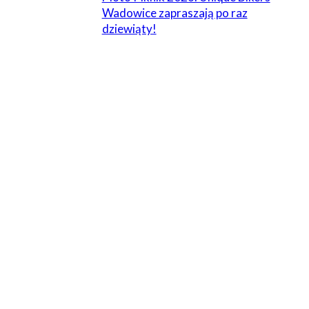
Wadowice zapraszają po raz
dziewiąty!
ZOSTAW ODPOWIEDŹ
Komentarz:
Proszę wpisać swój komentarz!
Nazwa:*
Proszę podać swoje imię tutaj
E-
mail:*
Wpisałeś nieprawidłowy adres e-mail!
Wpisz tutaj swój adres e-mail
Strona