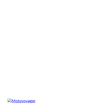
Spodobał Ci się artykuł? Podziel się nim!
Motovoyager
https://motovoyager.net