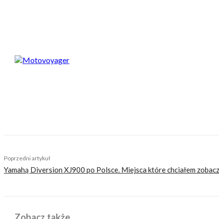
Spodobał Ci się artykuł? Podziel się nim!
Motovoyager
https://motovoyager.net
Nasi czytelnicy to wybrana grupa ludzi. Motocykliści
sobie z tego sprawę i… uważamy, że jest to nasz atu
zaśmiecając głów czytelników bezsensownymi treśc
TAGS
chopper-cruiser
custom
virago
yamaha
yamaha vir
Poprzedni artykuł
Yamahą Diversion XJ900 po Polsce. Miejsca które chciałem zobac
Zobacz także