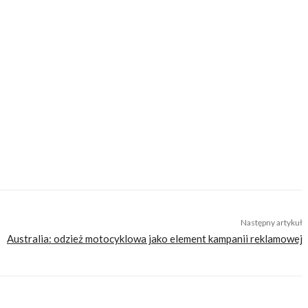
cji do wyjazdów motocyklowych. Nie jesteśmy serwisem dla każdego, zdajemy
zego merytorycznego. Nasza maksyma to: informować, radzić, bawić nie
Następny artykuł
Australia: odzież motocyklowa jako element kampanii reklamowej