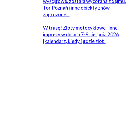
wyścigowe, została wycofana z Sejmu.
Tor Poznań i inne obiekty znów
zagrożone…
W trasę! Zloty motocyklowe i inne
imprezy w dniach 7-9 sierpnia 2026
[kalendarz, kiedy i gdzie zlot]
7 KOMENTARZE
ceha
2 kwietnia 2020 W 18:24
rozumiem wszystko ale ile osob zarazilby gdyby jednak
opanowal quada.
Odpowiedz
LekarzPiekarz
2 kwietnia 2020 W 20:41