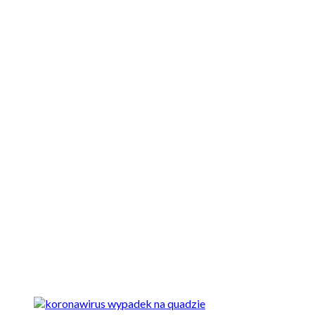
Motocykle nowe
Motocykle używane
Akcesoria
Porady
Newsy
Krajowe
Międzynarodowe
Sport
Ekstra
Felietony
Wywiady
Quizy
Galerie
Video
Rowery
Newsy
Krajowe
Wjechał quadem w drzewo. Wysłał na kwarantannę ponad
50 osób - personel...