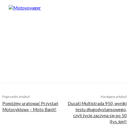
Motovoyager
https://motovoyager.net
Nasi czytelnicy to wybrana grupa ludzi.
Motocykliści, którzy w Internecie szukają
inteligentnej rozrywki, konkretnych porad lub
inspiracji do wyjazdów motocyklowych. Nie
jesteśmy serwisem dla każdego, zdajemy
sobie z tego sprawę i… uważamy, że jest to nasz
atut. Nie znajdziesz u nas artykułów
nastawionych jedynie na kliki, nie wnoszących
niczego merytorycznego. Nasza maksyma to:
informować, radzić, bawić nie zaśmiecając
głów czytelników bezsensownymi treściami.
TAGS
koronawirus
koronawirus a jazda motocyklem
Poprzedni artykuł
Następny artykuł
Pomóżmy uratować Przystań
Ducati Multistrada 950, wyniki
Motocyklową – Moto Banit!
testu długodystansowego,
czyli życie zaczyna się po 50
(tys. km)!