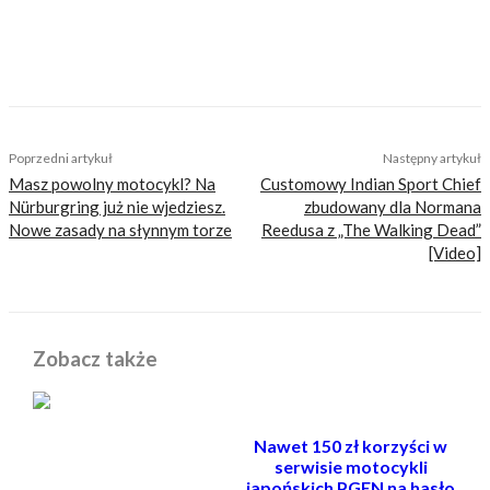
nastawionych jedynie na kliki, nie wnoszących
niczego merytorycznego. Nasza maksyma to:
informować, radzić, bawić nie zaśmiecając
głów czytelników bezsensownymi treściami.
TAGS
film
kino
motogp
wyscigi
Poprzedni artykuł
Następny artykuł
Masz powolny motocykl? Na
Customowy Indian Sport Chief
Nürburgring już nie wjedziesz.
zbudowany dla Normana
Nowe zasady na słynnym torze
Reedusa z „The Walking Dead”
[Video]
Zobacz także
Nawet 150 zł korzyści w
serwisie motocykli
japońskich PGEN na hasło