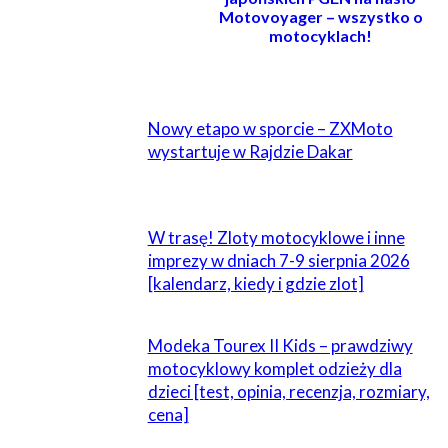
Motovoyager – wszystko o
motocyklach!
POWIĄZANE
Nowy etapo w sporcie – ZXMoto
wystartuje w Rajdzie Dakar
W trasę! Zloty motocyklowe i inne
imprezy w dniach 7-9 sierpnia 2026
[kalendarz, kiedy i gdzie zlot]
Modeka Tourex II Kids – prawdziwy
motocyklowy komplet odzieży dla
dzieci [test, opinia, recenzja, rozmiary,
cena]