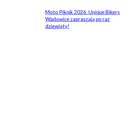
Moto Piknik 2026. Unique Bikers
Wadowice zapraszają po raz
dziewiąty!
ZOSTAW ODPOWIEDŹ
Komentarz:
Proszę wpisać swój komentarz!
Nazwa:*
Proszę podać swoje imię tutaj
E-
mail:*
Wpisałeś nieprawidłowy adres e-mail!