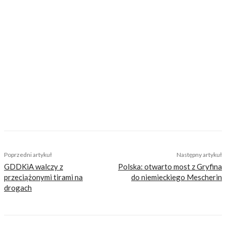
Spodobał Ci się artykuł? Podziel się nim!
Mieczysław Pierzchała
Poprzedni artykuł
Następny artykuł
GDDKiA walczy z
Polska: otwarto most z Gryfina
przeciążonymi tirami na
do niemieckiego Mescherin
drogach