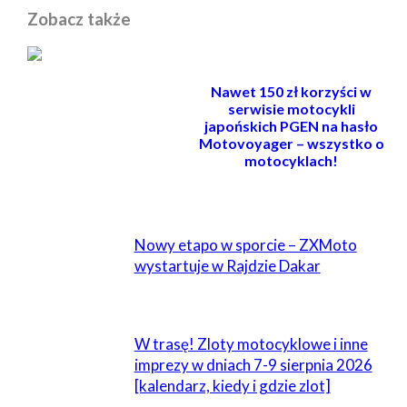
Zobacz także
Nawet 150 zł korzyści w
serwisie motocykli
japońskich PGEN na hasło
Motovoyager – wszystko o
motocyklach!
POWIĄZANE
Nowy etapo w sporcie – ZXMoto
wystartuje w Rajdzie Dakar
W trasę! Zloty motocyklowe i inne
imprezy w dniach 7-9 sierpnia 2026
[kalendarz, kiedy i gdzie zlot]