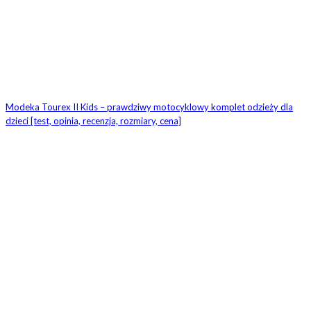
Modeka Tourex II Kids – prawdziwy motocyklowy komplet odzieży dla
dzieci [test, opinia, recenzja, rozmiary, cena]
ZOSTAW ODPOWIEDŹ
Komentarz:
Proszę wpisać swój komentarz!
Nazwa:*