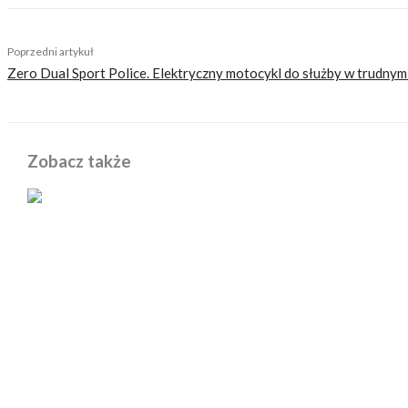
Poprzedni artykuł
Zero Dual Sport Police. Elektryczny motocykl do służby w trudnym
Zobacz także
POWIĄZANE