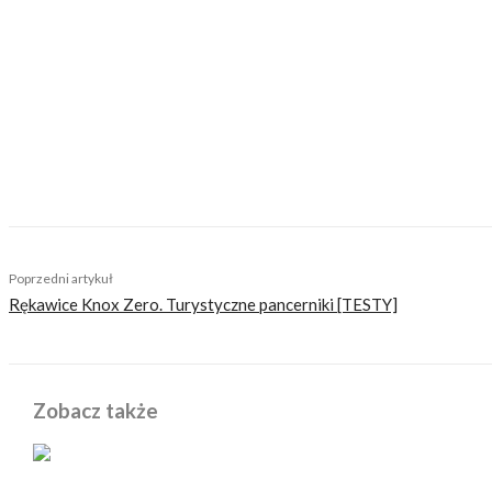
Ewa Michalska
TAGS
afryka
działalność charytatywna
wyprawy motocyklowe
Poprzedni artykuł
Rękawice Knox Zero. Turystyczne pancerniki [TESTY]
Zobacz także