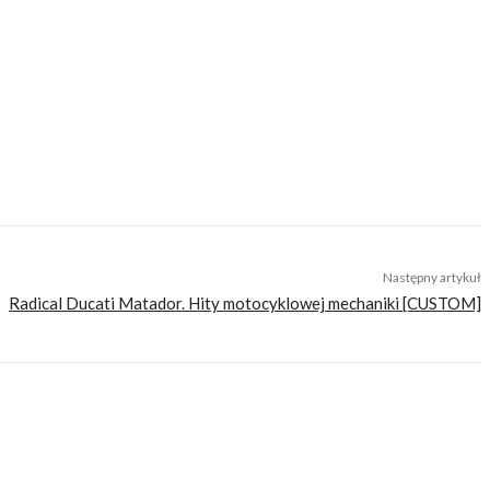
Następny artykuł
Radical Ducati Matador. Hity motocyklowej mechaniki [CUSTOM]