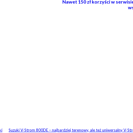
Nawet 150 zł korzyści w serwis
ws
ki
Suzuki V-Strom 800DE – najbardziej terenowy, ale też uniwersalny V-St