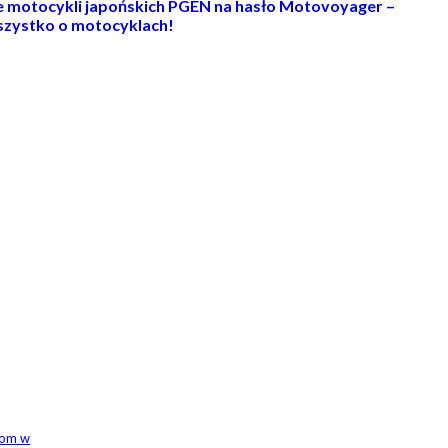
ie motocykli japońskich PGEN na hasło Motovoyager –
zystko o motocyklach!
rom w