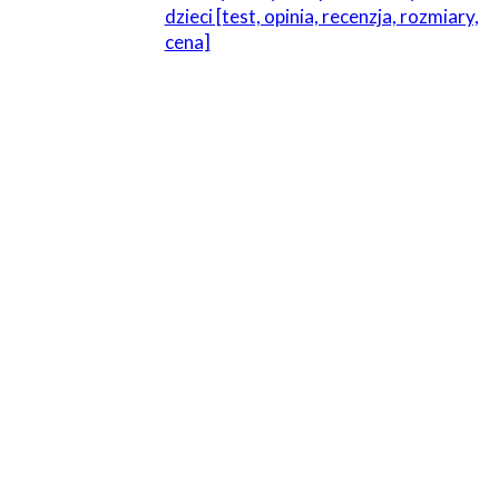
dzieci [test, opinia, recenzja, rozmiary,
cena]
ZOSTAW ODPOWIEDŹ
Komentarz:
Proszę wpisać swój komentarz!
Nazwa:*
Proszę podać swoje imię tutaj
E-
mail:*
Wpisałeś nieprawidłowy adres e-mail!
Wpisz tutaj swój adres e-mail
Strona
Internetowa: