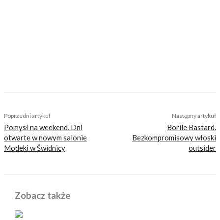
Motocyklista, perkusista, ojciec, wielbiciel
dobrej kuchni i dużych porcji. Jego największa
miłość to motocyklowe podróże – bliskie i
dalekie, po asfalcie i bezdrożach. Lubi
wszystko, co ma dwa koła, a najbardziej
klasyczne nakedy ze szprychami i okrągłą
lampą. Na co dzień drapie szutry starym
japońskim dual sportem. Nie zbiera mandatów
i nigdy nie miał wypadku. Bywa całkiem
zabawny.
TAGS
motocykle
perkusja
wypadek
Poprzedni artykuł
Następny artykuł
Pomysł na weekend. Dni
Borile Bastard.
otwarte w nowym salonie
Bezkompromisowy włoski
Modeki w Świdnicy
outsider
Zobacz także