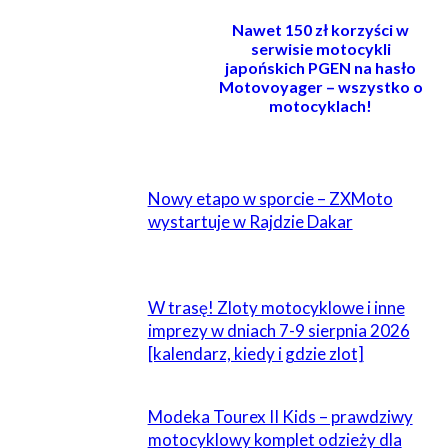
Nawet 150 zł korzyści w
serwisie motocykli
japońskich PGEN na hasło
Motovoyager – wszystko o
motocyklach!
POWIĄZANE
Nowy etapo w sporcie – ZXMoto
wystartuje w Rajdzie Dakar
W trasę! Zloty motocyklowe i inne
imprezy w dniach 7-9 sierpnia 2026
[kalendarz, kiedy i gdzie zlot]
Modeka Tourex II Kids – prawdziwy
motocyklowy komplet odzieży dla