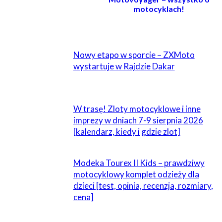
motocyklach!
POWIĄZANE
Nowy etapo w sporcie – ZXMoto
wystartuje w Rajdzie Dakar
W trasę! Zloty motocyklowe i inne
imprezy w dniach 7-9 sierpnia 2026
[kalendarz, kiedy i gdzie zlot]
Modeka Tourex II Kids – prawdziwy
motocyklowy komplet odzieży dla
dzieci [test, opinia, recenzja, rozmiary,
cena]
ZOSTAW ODPOWIEDŹ