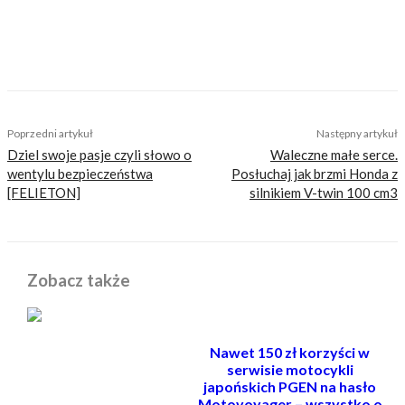
nastawionych jedynie na kliki, nie wnoszących
niczego merytorycznego. Nasza maksyma to:
informować, radzić, bawić nie zaśmiecając
głów czytelników bezsensownymi treściami.
TAGS
mt-09
nowości
tdm900
yamaha
Poprzedni artykuł
Następny artykuł
Dziel swoje pasje czyli słowo o
Waleczne małe serce.
wentylu bezpieczeństwa
Posłuchaj jak brzmi Honda z
[FELIETON]
silnikiem V-twin 100 cm3
Zobacz także
Nawet 150 zł korzyści w
serwisie motocykli
japońskich PGEN na hasło
Motovoyager – wszystko o